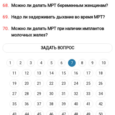
68.
Можно ли делать МРТ беременным женщинам?
69.
Надо ли задерживать дыхание во время МРТ?
70.
Можно ли делать МРТ при наличии имплантов
молочных желез?
ЗАДАТЬ ВОПРОС
1
2
3
4
5
6
7
8
9
10
11
12
13
14
15
16
17
18
19
20
21
22
23
24
25
26
27
28
29
30
31
32
33
34
35
36
37
38
39
40
41
42
43
44
45
46
47
48
49
50