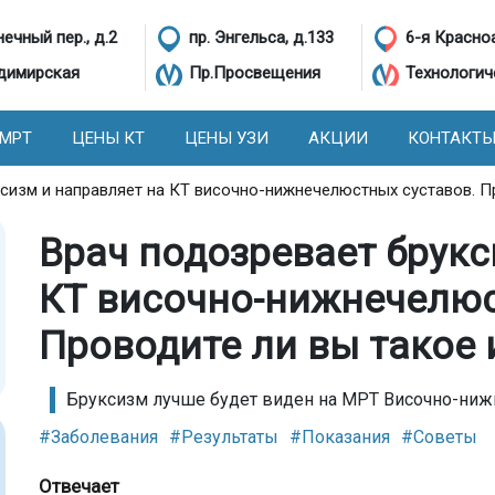
ечный пер., д.2
пр. Энгельса, д.133
6-я Красно
димирская
Пр.Просвещения
Технологич
 МРТ
ЦЕНЫ КТ
ЦЕНЫ УЗИ
АКЦИИ
КОНТАКТ
сизм и направляет на КТ височно-нижнечелюстных суставов. П
Врач подозревает брукс
КТ височно-нижнечелюс
Проводите ли вы такое
Бруксизм лучше будет виден на МРТ Височно-ниж
#Заболевания
#Результаты
#Показания
#Советы
Отвечает