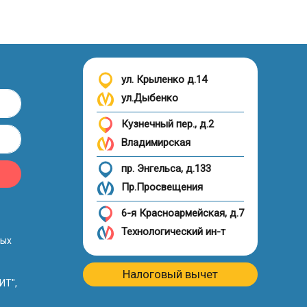
ул. Крыленко д.14
ул.Дыбенко
Кузнечный пер., д.2
Владимирская
пр. Энгельса, д.133
Пр.Просвещения
6-я Красноармейская, д.7
Технологический ин-т
ных
Налоговый вычет
ИТ",