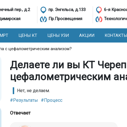
ечный пер., д.2
пр. Энгельса, д.133
6-я Красно
димирская
Пр.Просвещения
Технологич
 МРТ
ЦЕНЫ КТ
ЦЕНЫ УЗИ
АКЦИИ
КОНТАКТ
епа с цефалометрическим анализом?
Делаете ли вы КТ Череп
цефалометрическим ан
Нет, не делаем.
#Результаты
#Процесс
Отвечает