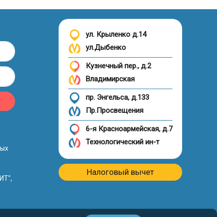
ул. Крыленко д.14
ул.Дыбенко
Кузнечный пер., д.2
Владимирская
пр. Энгельса, д.133
Пр.Просвещения
6-я Красноармейская, д.7
Технологический ин-т
ных
Налоговый вычет
ИТ",