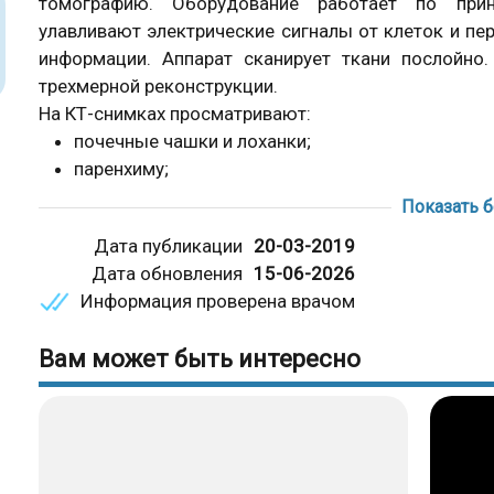
томографию. Оборудование работает по прин
улавливают электрические сигналы от клеток и пе
информации. Аппарат сканирует ткани послойно
трехмерной реконструкции.
На КТ-снимках просматривают:
почечные чашки и лоханки;
паренхиму;
кровеносные и лимфатические сосуды;
Показать 
нервы;
Дата публикации
20-03-2019
жировую ткань;
Дата обновления
15-06-2026
мочеточники;
Информация проверена врачом
структуру надпочечников.
При описании фото врач обращает внимание 
Вам может быть интересно
Диагностическое значение имеет выявление порок
ребенка могут обнаружить:
атипичное расположение органов (дистопия);
удвоение (полное или неполное);
нарушение анатомии чашечно-лоханочной сист