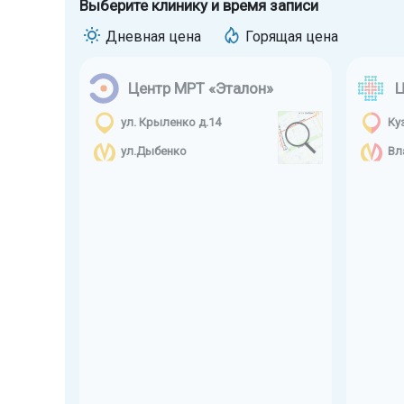
Выберите клинику и время записи
Дневная цена
Горящая цена
Центр МРТ «Эталон»
Ц
ул. Крыленко д.14
Ку
ул.Дыбенко
Вл