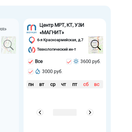
Центр МРТ, КТ, УЗИ
ия»
«МАГНИТ»
6-я Красноармейская, д.7
Технологический ин-т
Все
3600 руб.
3000 руб.
пн
вт
ср
чт
пт
сб
вс