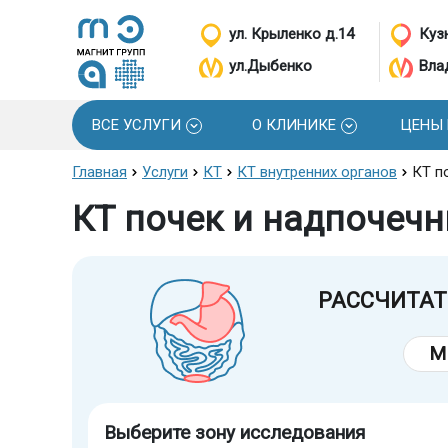
ул. Крыленко д.14
Кузн
ул.Дыбенко
Вла
ВСЕ УСЛУГИ
О КЛИНИКЕ
ЦЕНЫ
Главная
Услуги
КТ
КТ внутренних органов
КТ п
КТ почек и надпочечн
РАССЧИТАТ
М
Выберите зону исследования