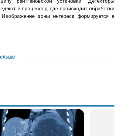
ципу рентгеновской установки. Детекторы
редают в процессор, где происходит обработка
. Изображение зоны интереса формируется в
больше
на форму, расположение, размеры органа.
ов развития, особенно в детском возрасте. У
емы;