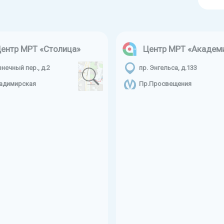
ентр МРТ «Столица»
Центр МРТ «Академ
знечный пер., д.2
пр. Энгельса, д.133
адимирская
Пр.Просвещения