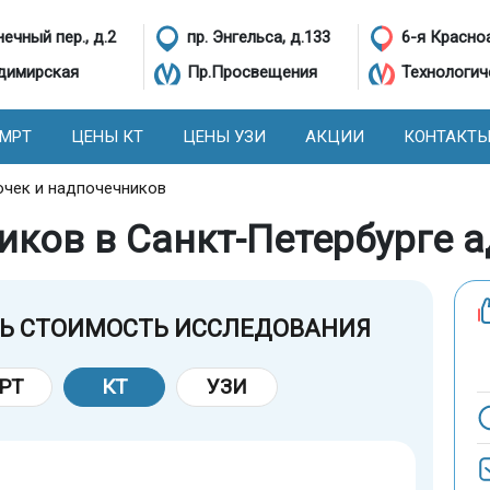
ечный пер., д.2
пр. Энгельса, д.133
6-я Красно
димирская
Пр.Просвещения
Технологич
 МРТ
ЦЕНЫ КТ
ЦЕНЫ УЗИ
АКЦИИ
КОНТАКТ
очек и надпочечников
иков в Санкт-Петербурге 
Ь СТОИМОСТЬ ИССЛЕДОВАНИЯ
РТ
КТ
УЗИ