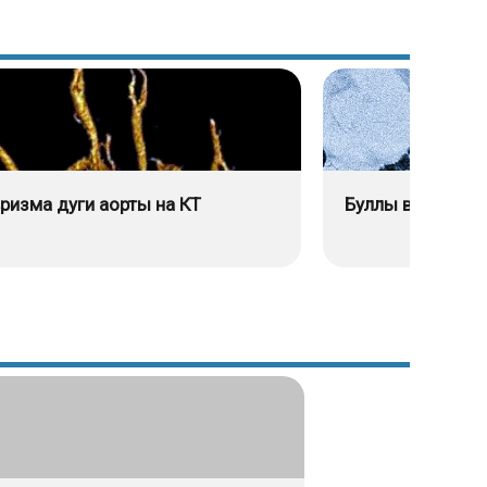
ризма дуги аорты на КТ
Буллы в легких н
м, называют висцеральными, к стенкам грудной
илением. Йодсодержащий препарат вводят
веносном русле, позволяя врачу детально
ующих состояниях: