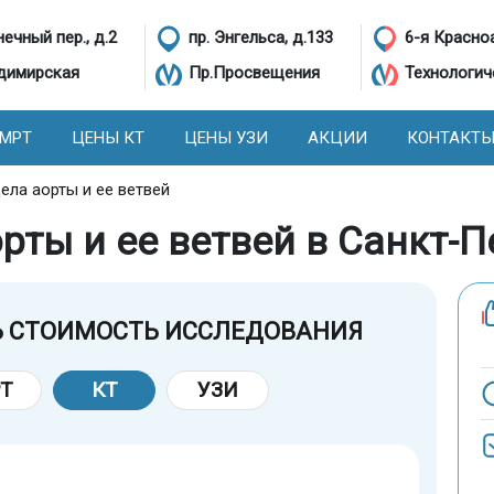
ечный пер., д.2
пр. Энгельса, д.133
6-я Красно
димирская
Пр.Просвещения
Технологич
 МРТ
ЦЕНЫ КТ
ЦЕНЫ УЗИ
АКЦИИ
КОНТАКТ
ела аорты и ее ветвей
рты и ее ветвей в Санкт-П
Ь СТОИМОСТЬ ИССЛЕДОВАНИЯ
Т
КТ
УЗИ