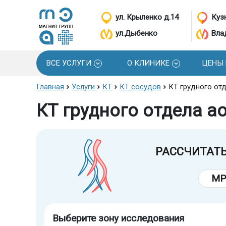
ул. Крыленко д.14
Кузн
ул.Дыбенко
Вла
ВСЕ УСЛУГИ
О КЛИНИКЕ
ЦЕНЫ
Главная
Услуги
КТ
КТ сосудов
КТ грудного отд
КТ грудного отдела ао
РАССЧИТАТ
МР
Выберите зону исследования