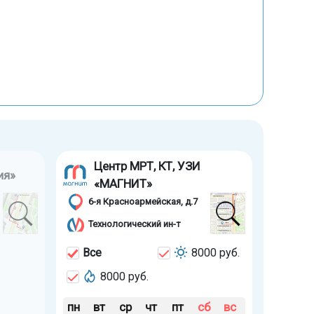
Центр МРТ, КТ, УЗИ
ия»
«МАГНИТ»
6-я Красноармейская, д.7
Технологический ин-т
Все
8000 руб.
8000 руб.
пн
вт
ср
чт
пт
сб
вс