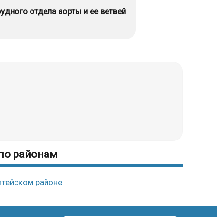
рудного отдела аорты и ее ветвей
слоение, травма, разрыв атеросклеротической
 кальцинатов и продуктов распада липидов);
нарушение формирования клапанного аппарата).
 метода сканирование грудного отдела аорты
омографе (МСКТ). Аппарат имеет 16 и более
увствительные матрицы датчиков воспринимают
бражается на экране более отчетливо.
 по районам
алтейском районе
енки (травма, пенетрация атеросклеротической
атный заброс тока крови в левый желудочек);