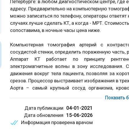
Петербурге: в любом диагностическом центре, где 
адресу. Предварительно на компьютерную томограф
можно записаться по телефону, операторы ответят 
случаях лучше сделать КТ, а когда - МРТ. Стоимост
сопоставима, в ночные часы цена ниже.
Компьютерная томография артерий с контраст
сосудистой стенки, определить пораженную часть, 
Аппарат КТ работает по принципу рентгено
электромагнитные волны в зону исследования. 
движения вокруг тела пациента, позволяя за кор
срезов. Процессор выстраивает изображения в тр
Аорта – самый крупный сосуд организма, кров
структуры головы и шеи. Ствол берет начало из лев
Показать 
IV поясничного позвонка. В соответствии с топо
Дата публикации
04-01-2021
грудной (верхний) и брюшной сегменты. Отрезки д
Дата обновления
15-06-2026
к окружающим тканям.
Информация проверена врачом
Торакальный отдел сосуда выходит из дуги аорты в 