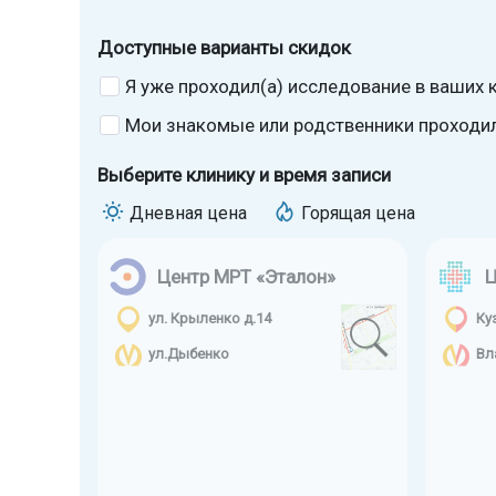
Доступные варианты скидок
Я уже проходил(а) исследование в ваших к
Мои знакомые или родственники проходили
Выберите клинику и время записи
Дневная цена
Горящая цена
Центр МРТ «Эталон»
Ц
ул. Крыленко д.14
Ку
ул.Дыбенко
Вл