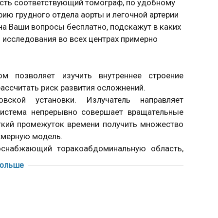
есть соответствующий томограф, по удобному
ию грудного отдела аорты и легочной артерии
на Ваши вопросы бесплатно, подскажут в каких
ь исследования во всех центрах примерно
ом позволяет изучить внутреннее строение
рассчитать риск развития осложнений.
вской установки. Излучатель направляет
Система непрерывно совершает вращательные
откий промежуток времени получить множество
ехмерную модель.
оснабжающий торакоабдоминальную область,
ого желудочка сердца, заканчивается на уровне
больше
графическим расположением артерию делят на
ают ветви, обеспечивая поступление кислорода
средостении и питает: