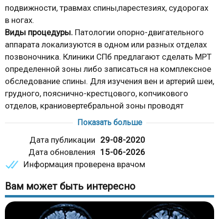
подвижности, травмах спины,парестезиях, судорогах
в ногах.
Виды процедуры.
Патологии опорно-двигательного
аппарата локализуются в одном или разных отделах
позвоночника. Клиники СПб предлагают сделать МРТ
определенной зоны либо записаться на комплексное
обследование спины. Для изучения вен и артерий шеи,
грудного, пояснично-крестцового, копчикового
отделов, краниовертебральной зоны проводят
томографию с контрастом.
Показать больше
Магнитно-резонансное
исследование
позвоночника
Дата публикации
29-08-2020
длится:
нативное - 15 минут, с усилителем - полчаса.
Дата обновления
15-06-2026
Результаты
диагностической процедуры пациент
Информация проверена врачом
получает на руки или на электронный адрес.
Ожидание заключение не превышает 20 минут.
Вам может быть интересно
Где сделать МРТ позвоночника в СПб
адреса и цены