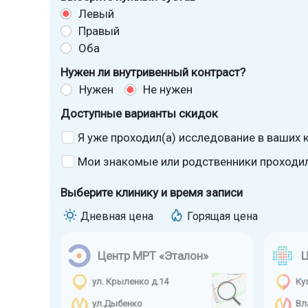
Левый
Правый
Оба
Нужен ли внутривенный контраст?
Нужен
Не нужен
Доступные варианты скидок
Я уже проходил(а) исследование в ваших к
Мои знакомые или родственники проходили
Выберите клинику и время записи
Дневная цена
Горящая цена
Центр МРТ «Эталон»
Ц
ул. Крыленко д.14
Ку
ул.Дыбенко
Вл