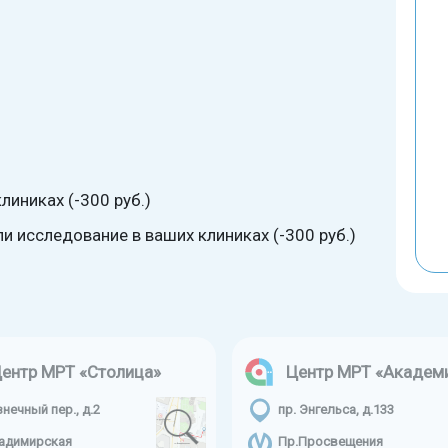
линиках (-300 руб.)
 исследование в ваших клиниках (-300 руб.)
ентр МРТ «Столица»
Центр МРТ «Академ
знечный пер., д.2
пр. Энгельса, д.133
адимирская
Пр.Просвещения