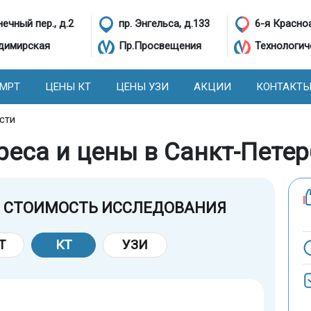
ечный пер., д.2
пр. Энгельса, д.133
6-я Красно
димирская
Пр.Просвещения
Технологич
 МРТ
ЦЕНЫ КТ
ЦЕНЫ УЗИ
АКЦИИ
КОНТАКТ
сти
реса и цены в Санкт-Петер
 СТОИМОСТЬ ИССЛЕДОВАНИЯ
Т
КТ
УЗИ