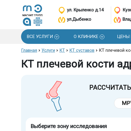
ул. Крыленко д.14
Кузн
ул.Дыбенко
Вла
ВСЕ УСЛУГИ
О КЛИНИКЕ
ЦЕНЫ
Главная
Услуги
КТ
КТ суставов
КТ плечевой ко
КТ плечевой кости ад
РАССЧИТАТЬ
МР
Выберите зону исследования