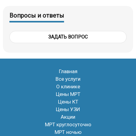
образованиях, паренхиматозных органах.
Сканирование рентгеновскими лучами является
Вопросы и ответы
методом выбора при необходимости визуализации
новообразований, гематом, особенностей строения
ЗАДАТЬ ВОПРОС
кровеносной системы, измерения диаметра
лимфоузлов.
Компьютерную томографию мягких тканей чаще
всего используют для изучения анатомических
образований шеи, грудной и брюшной полостей.
Главная
Врач оценивает форму, размеры, плотность и
Все услуги
структуру органов, мышечных волокон, подкожно-
О клинике
жировой клетчатки.
Цены МРТ
Помимо особенностей анатомического строения,
Цены КТ
диагностическая процедура позволяет обнаружить:
Цены УЗИ
объемные образования;
Акции
флегмоны и абсцессы;
МРТ круглосуточно
аномалии развития;
МРТ ночью