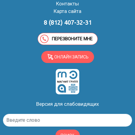
травматические повреждения;
Контакты
инородные тела;
Карта сайта
сосудистые патологии;
8 (812) 407-32-31
признаки острых и хронических заболеваний.
При исследовании мягких тканей шеи в зону интереса
ПЕРЕЗВОНИТЕ МНЕ
попадают:
щитовидная и паращитовидная железы;
ОНЛАЙН ЗАПИСЬ
гортань;
трахея;
пищевод;
позвонки;
мышцы;
сосуды;
лимфоузлы;
Версия для слабовидящих
небо и миндалины;
верхние доли легких.
При обнаружении патологических изменений в