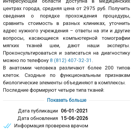
интересующей области доступна в медицинских
центрах города, средняя цена от 2975 руб. Получить
сведения о порядке прохождения процедуры,
сравнить стоимость в разных клиниках, уточнить
адрес нужного учреждения – ответы на эти и другие
вопросы, касающиеся компьютерной томографии
мягких тканей шеи, дают наши эксперты.
Проконсультироваться и записаться на диагностику
можно по телефону
8 (812) 407-32-31
.
В анатомии человека различают более 200 типов
клеток. Сходные по функциональным признакам
биологические элементы объединяют в комплексы.
Последние формируют четыре типа тканей:
эпителиальную (выстилает внутреннюю
Показать больше
поверхность органов и полостных образований,
Дата публикации
06-01-2021
железы секретируют биологически активные
Дата обновления
15-06-2026
вещества);
Информация проверена врачом
нервную (составляет структуру головного и