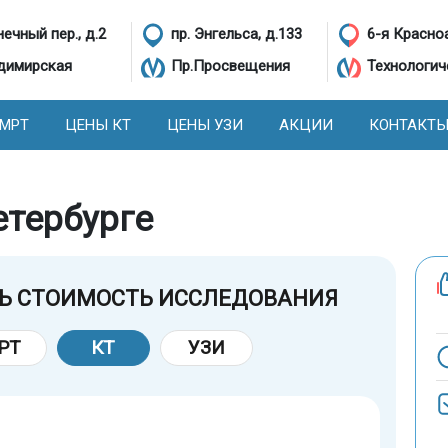
ечный пер., д.2
пр. Энгельса, д.133
6-я Красно
димирская
Пр.Просвещения
Технологич
 МРТ
ЦЕНЫ КТ
ЦЕНЫ УЗИ
АКЦИИ
КОНТАКТ
етербурге
Ь СТОИМОСТЬ ИССЛЕДОВАНИЯ
РТ
КТ
УЗИ