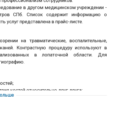
 профессионализм сотрудников.
ледование в другом медицинском учреждении -
ентров СПб. Список содержит информацию о
ь услуг представлена в прайс-листе.
зрении на травматические, воспалительные,
каней. Контрастную процедуру используют в
окализованных в лопаточной области. Для
гиографию.
остей;
рия костей относительно друг друга;
больше
ве и т.п.
нии и в качестве дополнительного метода