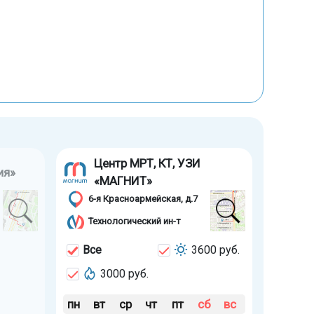
Центр МРТ, КТ, УЗИ
ия»
«МАГНИТ»
6-я Красноармейская, д.7
Технологический ин-т
Все
3600 руб.
3000 руб.
пн
вт
ср
чт
пт
сб
вс