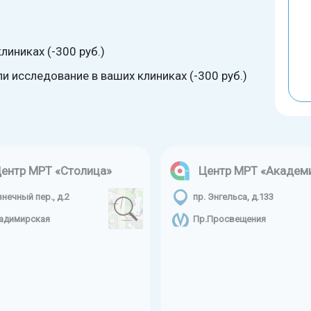
линиках (-300 руб.)
 исследование в ваших клиниках (-300 руб.)
ентр МРТ «Столица»
Центр МРТ «Академ
знечный пер., д.2
пр. Энгельса, д.133
адимирская
Пр.Просвещения