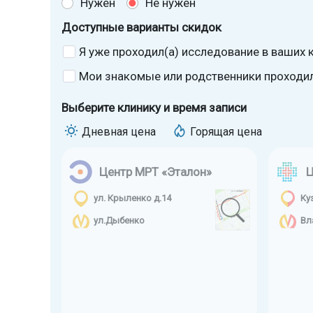
Нужен
Не нужен
Доступные варианты скидок
Я уже проходил(а) исследование в ваших к
Мои знакомые или родственники проходили
Выберите клинику и время записи
Дневная цена
Горящая цена
Центр МРТ «Эталон»
Ц
ул. Крыленко д.14
Ку
ул.Дыбенко
Вл