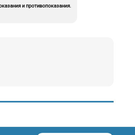
показания и противопоказания.
ой кости;
тые переломы, снимки позволяют определить
ещины лопатки, слабо различимые на рентгене.
и губы лопаточной впадины;