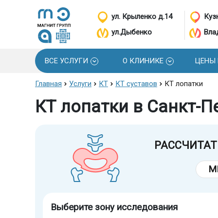
ул. Крыленко д.14
Кузн
ул.Дыбенко
Вла
ВСЕ УСЛУГИ
О КЛИНИКЕ
ЦЕНЫ
Главная
Услуги
КТ
КТ суставов
КТ лопатки
КТ лопатки в Санкт-П
РАССЧИТАТ
М
Выберите зону исследования