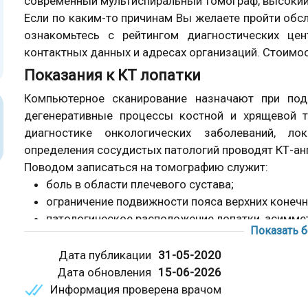
современный мультиспиральный томограф, высокий
Если по каким-то причинам Вы желаете пройти обс
ознакомьтесь с рейтингом диагностических ц
контактных данных и адресах организаций. Стоимост
Показания к КТ лопатки
Компьютерное сканирование назначают при подо
дегенеративные процессы костной и хрящевой т
диагностике онкологических заболеваний, л
определения сосудистых патологий проводят КТ-ан
Поводом записаться на томографию служит:
боль в области плечевого сустава;
ограничение подвижности пояса верхних конечн
патологическое расположение лопатки, асиммет
Показать 
гиперемия кожных покровов, отек в зоне плеча;
травма лопаточной кости;
Дата публикации
31-05-2020
изменение характера движений в плечевом суста
Дата обновления
15-06-2026
Информация проверена врачом
КТ лопатки назначают при первичном обраще