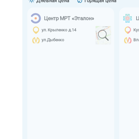
Дневная цена
Горящая цена
Центр МРТ «Эталон»
Ц
ул. Крыленко д.14
Ку
ул.Дыбенко
Вл