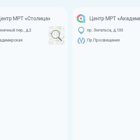
ентр МРТ «Столица»
Центр МРТ «Академ
знечный пер., д.2
пр. Энгельса, д.133
адимирская
Пр.Просвещения