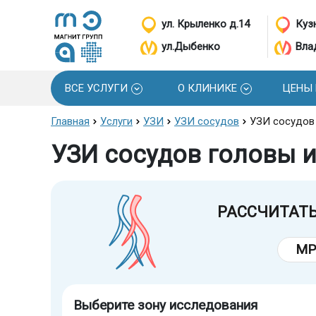
ул. Крыленко д.14
Кузн
ул.Дыбенко
Вла
ВСЕ УСЛУГИ
О КЛИНИКЕ
ЦЕНЫ
Главная
Услуги
УЗИ
УЗИ сосудов
УЗИ сосудов
УЗИ сосудов головы и
РАССЧИТАТ
МР
Выберите зону исследования