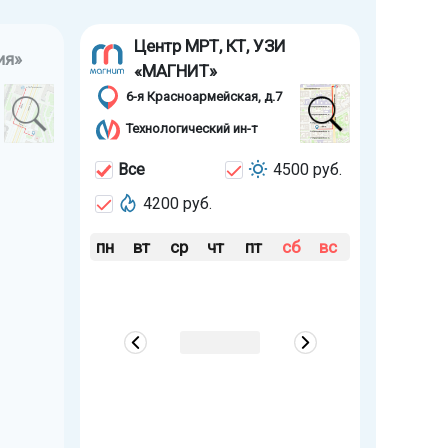
Центр МРТ, КТ, УЗИ
ия»
«МАГНИТ»
6-я Красноармейская, д.7
Технологический ин-т
Все
4500 руб.
4200 руб.
пн
вт
ср
чт
пт
сб
вс