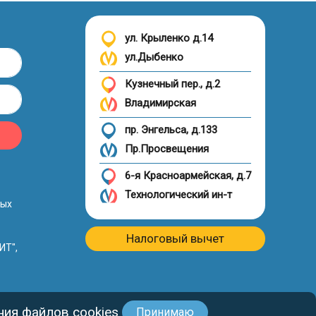
ул. Крыленко д.14
ул.Дыбенко
Кузнечный пер., д.2
Владимирская
пр. Энгельса, д.133
Пр.Просвещения
6-я Красноармейская, д.7
Технологический ин-т
ных
Налоговый вычет
ИТ",
ия файлов cookies
Принимаю