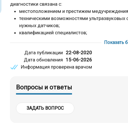
диагностики связана с:
местоположением и престижем медучреждения
техническими возможностями ультразвуковых с
нужных датчиков;
квалификацией специалистов;
программами лояльности к клиенту - информац
Показать 
уточнить на сайтах клиник.
Дата публикации
22-08-2020
Комплексное УЗИ сосудов головы включает в
Дата обновления
15-06-2026
ультразвуковое дуплексное сканирование сосудов
Информация проверена врачом
(сонных, позвоночных, подключичных и брахиоцефал
Подготовка к дуплексному обследованию подразуме
Вопросы и ответы
значительных физических нагрузок, переутомления
процедуры. Прием препаратов следует согласовать 
Нейросонография при оценке брахиоцефальных сосу
ЗАДАТЬ ВОПРОС
генерализованного атеросклероза с пристеночн
тромбообразования;
сдавления извне деформированным шейным поз