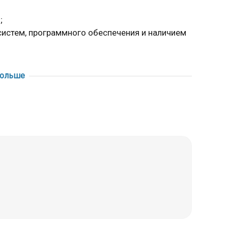
;
истем, программного обеспечения и наличием
ию о действующих акциях и скидках можно
больше
 себя транскраниальную допплерографию,
 головы (УЗДС) и допплерографию артерий шеи
ьного ствола - БЦА), яремных вен.
вает отказ от алкоголя и никотина, избежание
 не менее, чем за 2-3 дня до диагностической
с врачом.
дов показывает сужение просвета на фоне:
ой бляшкой;
вонком, опухолью и пр.