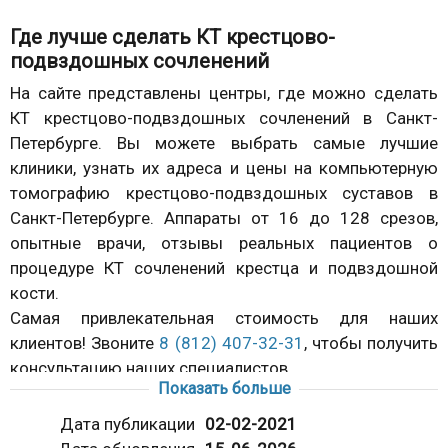
Где лучше сделать КТ крестцово-
подвздошных сочленений
На сайте представлены центры, где можно сделать
КТ крестцово-подвздошных сочленений в Санкт-
Петербурге. Вы можете выбрать самые лучшие
клиники, узнать их адреса и цены на компьютерную
томографию крестцово-подвздошных суставов в
Санкт-Петербурге. Аппараты от 16 до 128 срезов,
опытные врачи, отзывы реальных пациентов о
процедуре КТ сочленений крестца и подвздошной
кости.
Самая привлекательная стоимость для наших
клиентов! Звоните
8 (812) 407-32-31
, чтобы получить
консультацию наших специалистов.
Показать больше
Визуализация локальных изменений в
Дата публикации
02-02-2021
сакроилеальных суставах имеет существенное