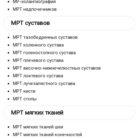
МР-холангиография
МРТ надпочечников
МРТ суставов
МРТ тазобедренных суставов
МРТ коленного сустава
МРТ голеностопного сустава
МРТ плечевого сустава
МРТ височно-нижнечелюстных суставов
МРТ локтевого сустава
МРТ лучезапястного сустава
МРТ кисти
МРТ стопы
МРТ мягких тканей
МРТ мягких тканей шеи
МРТ мягких тканей конечностей