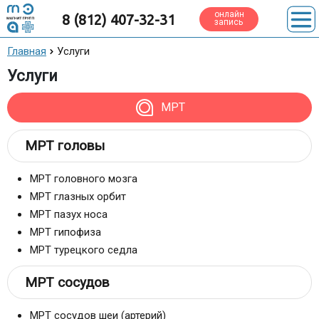
онлайн
8 (812) 407-32-31
запись
Главная
Услуги
Услуги
МРТ
МРТ головы
МРТ головного мозга
МРТ глазных орбит
МРТ пазух носа
МРТ гипофиза
МРТ турецкого седла
МРТ сосудов
МРТ сосудов шеи (артерий)