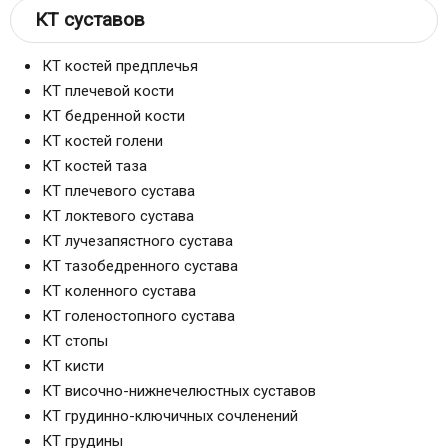
КТ суставов
КТ костей предплечья
КТ плечевой кости
КТ бедренной кости
КТ костей голени
КТ костей таза
КТ плечевого сустава
КТ локтевого сустава
КТ лучезапястного сустава
КТ тазобедренного сустава
КТ коленного сустава
КТ голеностопного сустава
КТ стопы
КТ кисти
КТ височно-нижнечелюстных суставов
КТ грудинно-ключичных сочленений
КТ грудины