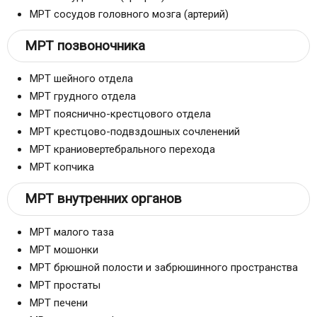
МРТ сосудов головного мозга (артерий)
МРТ позвоночника
МРТ шейного отдела
МРТ грудного отдела
МРТ пояснично-крестцового отдела
МРТ крестцово-подвздошных сочленений
МРТ краниовертебрального перехода
МРТ копчика
МРТ внутренних органов
МРТ малого таза
МРТ мошонки
МРТ брюшной полости и забрюшинного пространства
МРТ простаты
МРТ печени