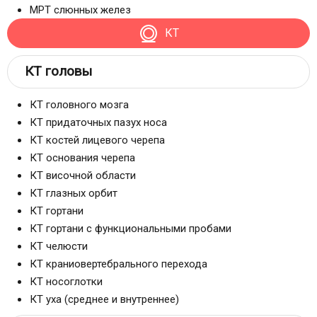
МРТ слюнных желез
КТ
КТ головы
КТ головного мозга
КТ придаточных пазух носа
КТ костей лицевого черепа
КТ основания черепа
КТ височной области
КТ глазных орбит
КТ гортани
КТ гортани с функциональными пробами
КТ челюсти
КТ краниовертебрального перехода
КТ носоглотки
КТ уха (среднее и внутреннее)