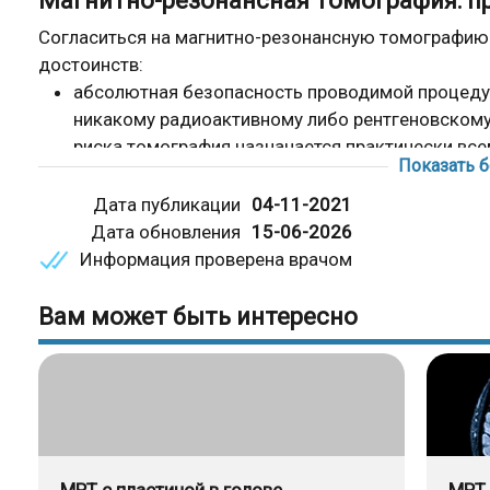
Магнитно-резонансная томография: 
Согласиться на магнитно-резонансную томографию
достоинств:
абсолютная безопасность проводимой процедур
никакому радиоактивному либо рентгеновскому
риска томография назначается практически все
Показать 
вывод итогового изображения в 3D-формате. М
полную картину состояния органов и тканей, а
Дата публикации
04-11-2021
новообразования, если таковые присутствуют у 
Дата обновления
15-06-2026
результат выдается как на цифровом накопителе 
Информация проверена врачом
не наблюдается какого-либо искажения картинк
неинвазивность магнитно-резонансного метода
Вам может быть интересно
собой способ исследования, при котором не пр
пациента: метод не требует ввода препаратов и т
отсутствие подготовительного процесса к про
определенные рекомендации перед исследован
оперативность получения результатов исследов