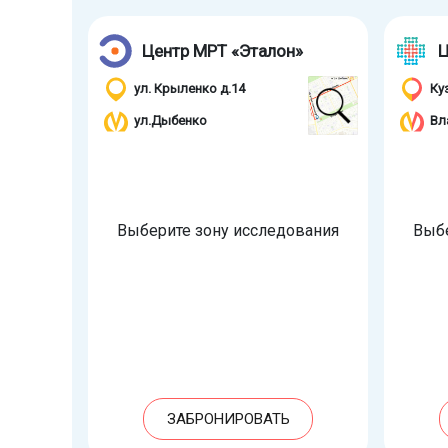
Центр МРТ «Эталон»
Ц
ул. Крыленко д.14
Ку
ул.Дыбенко
Вл
Выберите зону исследования
Выбе
ЗАБРОНИРОВАТЬ