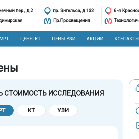
ечный пер., д.2
пр. Энгельса, д.133
6-я Красно
димирская
Пр.Просвещения
Технологич
 МРТ
ЦЕНЫ КТ
ЦЕНЫ УЗИ
АКЦИИ
КОНТАКТ
цены
Ь СТОИМОСТЬ ИССЛЕДОВАНИЯ
РТ
КТ
УЗИ