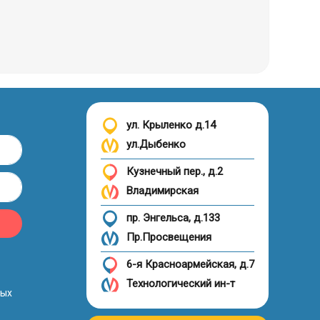
ул. Крыленко д.14
ул.Дыбенко
Кузнечный пер., д.2
Владимирская
пр. Энгельса, д.133
Пр.Просвещения
6-я Красноармейская, д.7
Технологический ин-т
ных