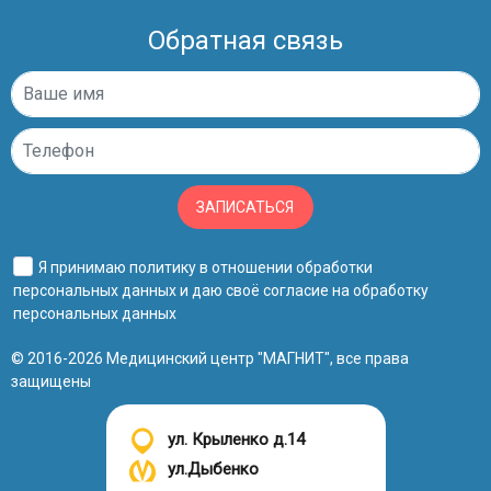
Обратная связь
ЗАПИСАТЬСЯ
Я принимаю
политику в отношении обработки
Киста в носовой пазухе
персональных данных
и даю своё
согласие на обработку
персональных данных
Как делают КТ пазух носа
© 2016-2026 Медицинский центр "МАГНИТ", все права
Не все пациенты знают, что представляет собой КТ
защищены
пазух носа, как делают процедуру, и насколько она
безвредна. Как и любое рентгеновское
ул. Крыленко д.14
обследование, компьютерная томография дает
человеку определенную дозу радиации. Но при
ул.Дыбенко