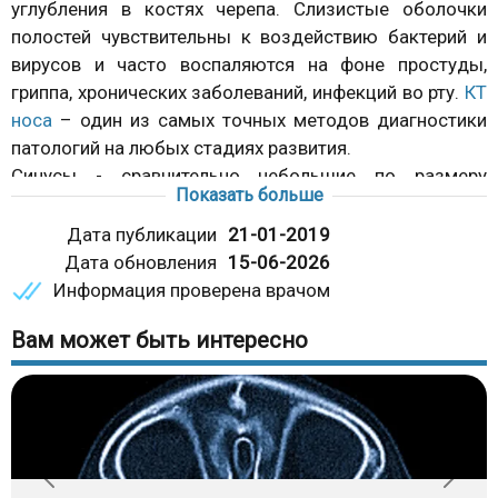
углубления в костях черепа. Слизистые оболочки
полостей чувствительны к воздействию бактерий и
вирусов и часто воспаляются на фоне простуды,
гриппа, хронических заболеваний, инфекций во рту.
КТ
носа
– один из самых точных методов диагностики
патологий на любых стадиях развития.
Синусы - сравнительно небольшие по размеру
Показать больше
структуры, и для их изучения необходим
диагностический прибор с высокой разрешающей
Дата публикации
21-01-2019
способностью. Этому условию соответствуют МСКТ -
Дата обновления
15-06-2026
современные мультиспиральные
томографы
.
Информация проверена врачом
Приборы оснащены большим количеством
Вам может быть интересно
излучателей и детекторов рентгеновских волн. За
одно вращение сканирующей системы
регистрируются сразу несколько срезов, что
обеспечивает максимальную точность информации и
сокращает время процедуры.