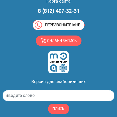
Карта сайта
скопление крови, экссудата, гноя в синусах;
дополнительные пустоты (соустья);
8 (812) 407-32-31
инородные тела в носовых ходах и костных
углублениях;
ПЕРЕЗВОНИТЕ МНЕ
кровоизлияния в пазухи и мягкие ткани;
стоматологические патологии (врастание корня
ОНЛАЙН ЗАПИСЬ
или смещение зуба в гайморову пазуху);
воспаления в горле и носоглотке;
остеомиелит лицевых костей;
патологическое сообщение синуса с полостью
рта в виде ороантрального свища.
Версия для слабовидящих
ПОИСК