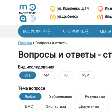
ул. Крыленко д.14
Кузн
ул.Дыбенко
Вла
ВСЕ УСЛУГИ
О КЛИНИКЕ
ЦЕНЫ
Главная
Вопросы и ответы
Вопросы и ответы - с
Вид исследования
Все
МРТ
КТ
УЗИ
Тема вопроса
Любая
Заболевания
Результаты
ДМС
Экспертиза
Документы