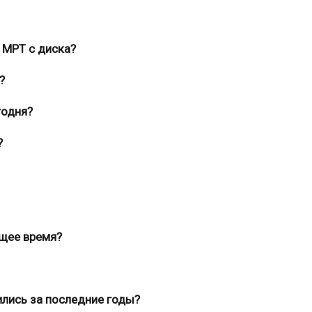
 МРТ с диска?
?
годня?
?
ящее время?
ились за последние годы?