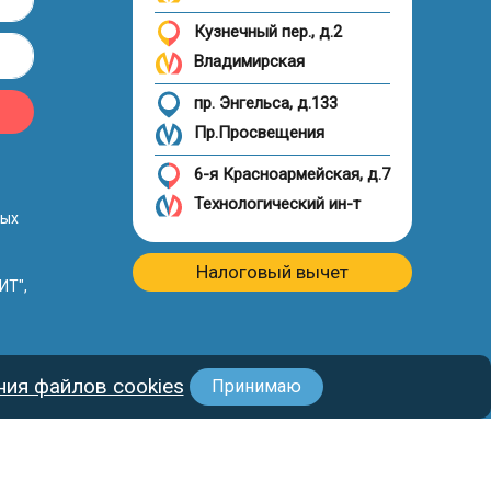
Кузнечный пер., д.2
Владимирская
пр. Энгельса, д.133
Пр.Просвещения
6-я Красноармейская, д.7
Технологический ин-т
ных
Налоговый вычет
ИТ",
ия файлов cookies
Принимаю