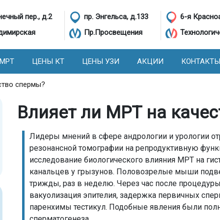
ечный пер., д.2
пр. Энгельса, д.133
6-я Красно
димирская
Пр.Просвещения
Технологич
 МРТ
ЦЕНЫ КТ
ЦЕНЫ УЗИ
АКЦИИ
КОНТАКТ
ство спермы?
Влияет ли МРТ на каче
Лидеры мнений в сфере андрологии и урологии от
резонансной томографии на репродуктивную функ
исследование биологического влияния МРТ на ги
канальцев у грызунов. Половозрелые мыши подв
трижды, раз в неделю. Через час после процедур
вакуолизация эпителия, задержка первичных спер
паренхимы тестикул. Подобные явления были пол
сперматогенеза.