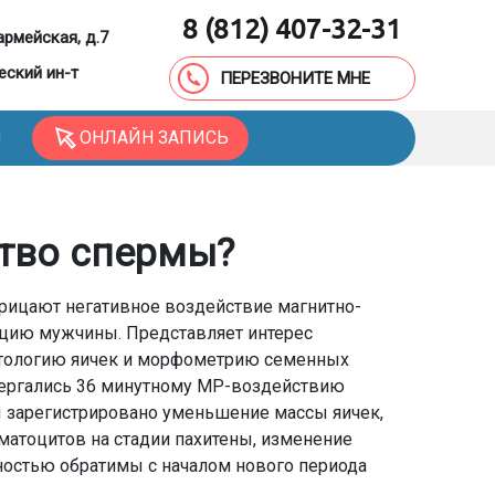
8 (812) 407-32-31
армейская, д.7
еский ин-т
ПЕРЕЗВОНИТЕ МНЕ
ОНЛАЙН ЗАПИСЬ
Ы
ство спермы?
рицают негативное воздействие магнитно-
цию мужчины. Представляет интерес
стологию яичек и морфометрию семенных
ергались 36 минутному МР-воздействию
ы зарегистрировано уменьшение массы яичек,
матоцитов на стадии пахитены, изменение
ностью обратимы с началом нового периода