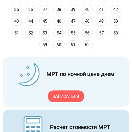
35
36
37
38
39
40
41
42
43
44
45
46
47
48
49
50
51
52
53
54
55
56
57
58
59
60
61
62
МРТ по ночной цене днем
ЗАПИСАТЬСЯ
Расчет стоимости МРТ