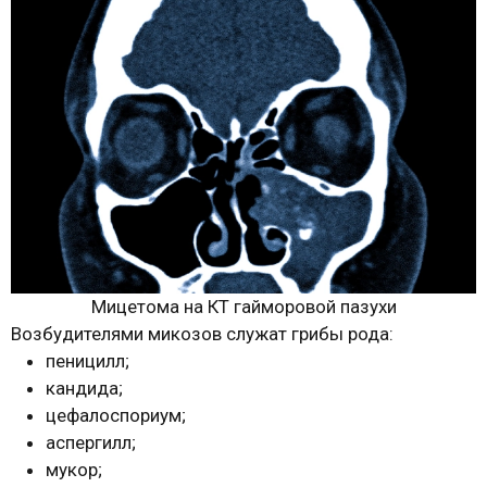
Мицетома на КТ гайморовой пазухи
Возбудителями микозов служат грибы рода:
пеницилл;
кандида;
цефалоспориум;
аспергилл;
мукор;