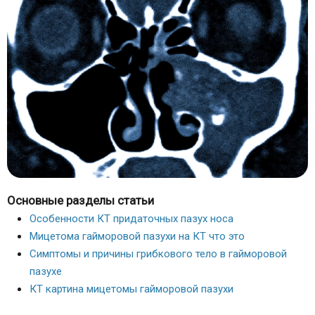
Основные разделы статьи
Особенности КТ придаточных пазух носа
Мицетома гайморовой пазухи на КТ что это
Симптомы и причины грибкового тело в гайморовой
пазухе
КТ картина мицетомы гайморовой пазухи