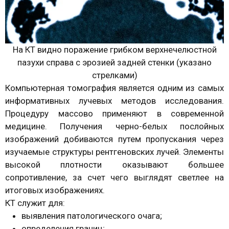
На КТ видно поражение грибком верхнечелюстной
пазухи справа с эрозией задней стенки (указано
стрелками)
Компьютерная томография является одним из самых
информативных лучевых методов исследования.
Процедуру массово применяют в современной
медицине. Получения черно-белых послойных
изображений добиваются путем пропускания через
изучаемые структуры рентгеновских лучей. Элементы
высокой плотности оказывают большее
сопротивление, за счет чего выглядят светлее на
итоговых изображениях.
КТ служит для:
выявления патологического очага;
определения границ;