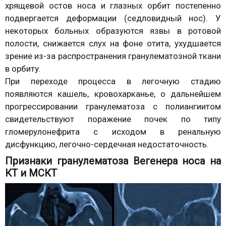
хрящевой остов носа и глазных орбит постепенно
подвергается деформации (седловидный нос). У
некоторых больных образуются язвы в ротовой
полости, снижается слух на фоне отита, ухудшается
зрение из-за распространения гранулематозной ткани
в орбиту.
При переходе процесса в легочную стадию
появляются кашель, кровохарканье, о дальнейшем
прогрессировании гранулематоза с полиангиитом
свидетельствуют поражение почек по типу
гломерулонефрита с исходом в ренальную
дисфункцию, легочно-сердечная недостаточность.
Признаки гранулематоза Вегенера носа на
КТ и МСКТ