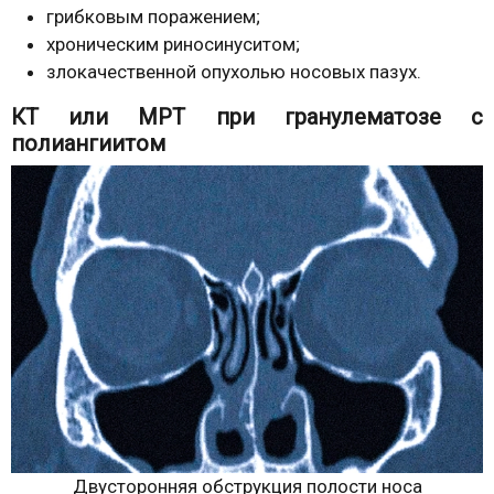
грибковым поражением;
хроническим риносинуситом;
злокачественной опухолью носовых пазух.
КТ или МРТ при гранулематозе с
полиангиитом
Двусторонняя обструкция полости носа