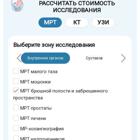
РАССЧИТАТЬ СТОИМОСТЬ
ИССЛЕДОВАНИЯ
МРТ
КТ
УЗИ
Выберите зону исследования
Внутренних органов
Суставов
МРТ малого таза
МРТ мошонки
МРТ брюшной полости и забрюшинного
пространства
МРТ простаты
МРТ печени
МР-холангиография
МРТ надпочечников