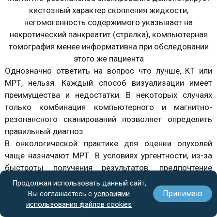
кистозный характер скопления жидкости,
негомогенность содержимого указывает на
некротический панкреатит (стрелка), компьютерная
томография менее информативна при обследовании
этого же пациента
Однозначно ответить на вопрос что лучше, КТ или
МРТ, нельзя. Каждый способ визуализации имеет
преимущества и недостатки. В некоторых случаях
только комбинация компьютерного и магнитно-
резонансного сканирований позволяет определить
правильный диагноз.
В онкологической практике для оценки опухолей
чаще назначают МРТ. В условиях ургентности, из-за
быстроты получения результатов, предпочтение
отдают КТ.
Продолжая использовать данный сайт,
Компьютерная томография
лучше демонстрирует
Принимаю
Вы соглашаетесь с
условиями
изменения в костной ткани, состояние сосудов,
использования файлов cookies
плотные очаги кальцификации и может быть