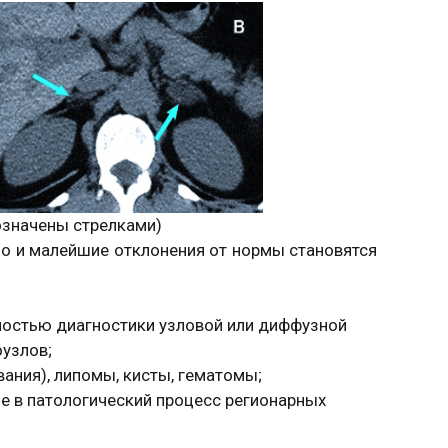
означены стрелками)
о и малейшие отклонения от нормы становятся
ностью диагностики узловой или диффузной
оузлов;
ания), липомы, кисты, гематомы;
е в патологический процесс регионарных