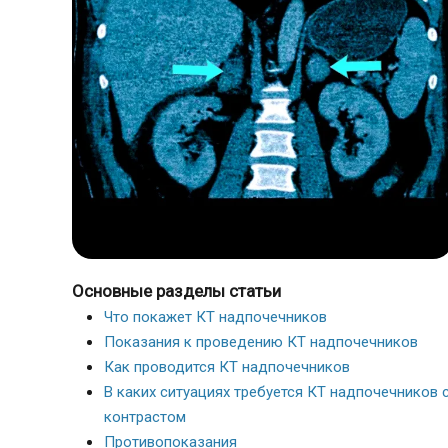
Основные разделы статьи
Что покажет КТ надпочечников
Показания к проведению КТ надпочечников
Как проводится КТ надпочечников
В каких ситуациях требуется КТ надпочечников 
контрастом
Противопоказания