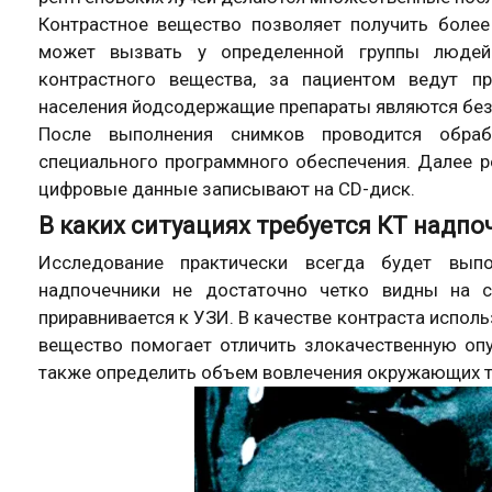
Контрастное вещество позволяет получить более
может вызвать у определенной группы люде
контрастного вещества, за пациентом ведут п
населения йодсодержащие препараты являются без
После выполнения снимков проводится обр
специального программного обеспечения. Далее р
цифровые данные записывают на CD-диск.
В каких ситуациях требуется КТ надп
Исследование практически всегда будет вып
надпочечники не достаточно четко видны на с
приравнивается к УЗИ. В качестве контраста испо
вещество помогает отличить злокачественную опу
также определить объем вовлечения окружающих тк