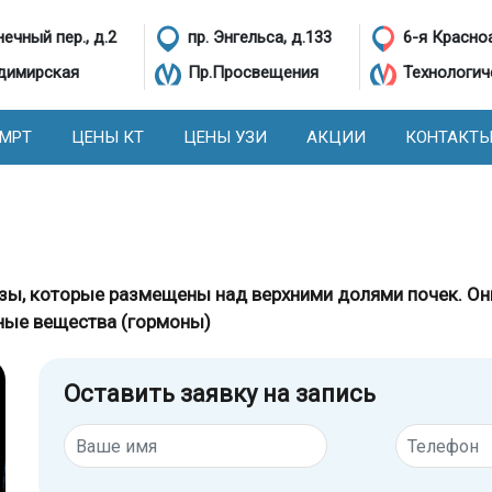
ечный пер., д.2
пр. Энгельса, д.133
6-я Красно
димирская
Пр.Просвещения
Технологич
 МРТ
ЦЕНЫ КТ
ЦЕНЫ УЗИ
АКЦИИ
КОНТАКТ
зы, которые размещены над верхними долями почек. Они
ные вещества (гормоны)
Оставить заявку на запись