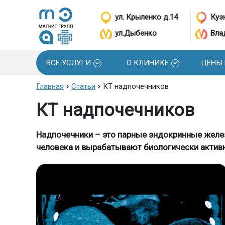
ул. Крыленко д.14
Кузн
ул.Дыбенко
Вла
ВСЕ УСЛУГИ
О КЛИНИКЕ
ЦЕНЫ
Главная
Статьи
КТ надпочечников
КТ надпочечников
Надпочечники – это парные эндокринные желе
человека и вырабатывают биологически актив