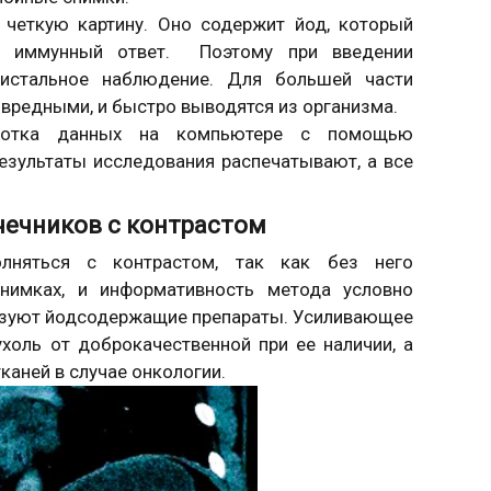
 четкую картину. Оно содержит йод, который
й иммунный ответ. Поэтому при введении
ристальное наблюдение. Для большей части
вредными, и быстро выводятся из организма.
аботка данных на компьютере с помощью
езультаты исследования распечатывают, а все
очечников с контрастом
олняться с контрастом, так как без него
нимках, и информативность метода условно
льзуют йодсодержащие препараты. Усиливающее
холь от доброкачественной при ее наличии, а
аней в случае онкологии.