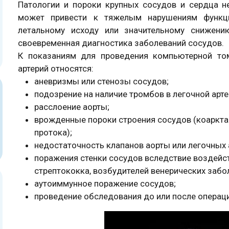
Патологии и пороки крупных сосудов и сердца не
может привести к тяжелым нарушениям функци
летальному исходу или значительному снижени
своевременная диагностика заболеваний сосудов.
К показаниям для проведения компьютерной то
артерий относятся:
аневризмы или стенозы сосудов;
подозрение на наличие тромбов в легочной артер
расслоение аорты;
врожденные пороки строения сосудов (коарктац
протока);
недостаточность клапанов аорты или легочных 
поражения стенки сосудов вследствие воздейст
стрептококка, возбудителей венерических заболе
аутоиммунное поражение сосудов;
проведение обследования до или после операци