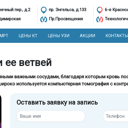
ечный пер., д.2
пр. Энгельса, д.133
6-я Красно
димирская
Пр.Просвещения
Технологич
 МРТ
ЦЕНЫ КТ
ЦЕНЫ УЗИ
АКЦИИ
КОНТАКТ
и ее ветвей
упными важными сосудами, благодаря которым кровь пос
широко используется компьютерная томография с контр
Оставить заявку на запись