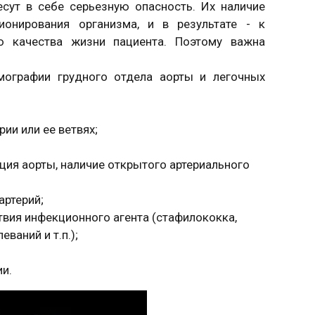
сут в себе серьезную опасность. Их наличие
онирования организма, и в результате - к
ю качества жизни пациента. Поэтому важна
мографии грудного отдела аорты и легочных
ии или ее ветвях;
ия аорты, наличие открытого артериального
артерий;
вия инфекционного агента (стафилококка,
ваний и т.п.);
и.