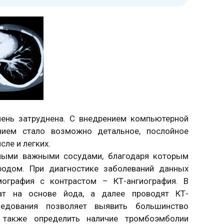
чень затруднена. С внедрением компьютерной
нием стало возможно детальное, послойное
сле и легких.
пными важными сосудами, благодаря которым
родом. При диагностике заболеваний данных
мография с контрастом – КТ-ангиография. В
ат на основе йода, а далее проводят КТ-
ледования позволяет выявить большинство
а также определить наличие тромбоэмболии