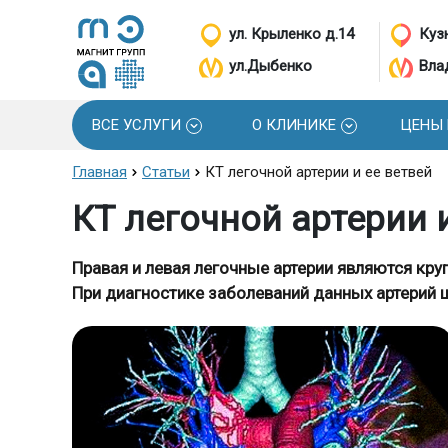
ул. Крыленко д.14
Кузн
ул.Дыбенко
Вла
ВСЕ УСЛУГИ
О КЛИНИКЕ
ЦЕНЫ
Главная
Статьи
КТ легочной артерии и ее ветвей
КТ легочной артерии 
Правая и левая легочные артерии являются кр
При диагностике заболеваний данных артерий 