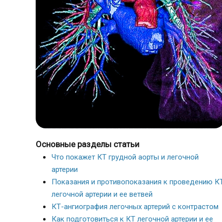
Основные разделы статьи
Что покажет КТ грудной аорты и легочной
артерии
Показания и противопоказания к проведению К
легочной артерии и ее ветвей
КТ-ангиография легочных артерий с контрастом
Как подготовиться к КТ легочной артерии и ее