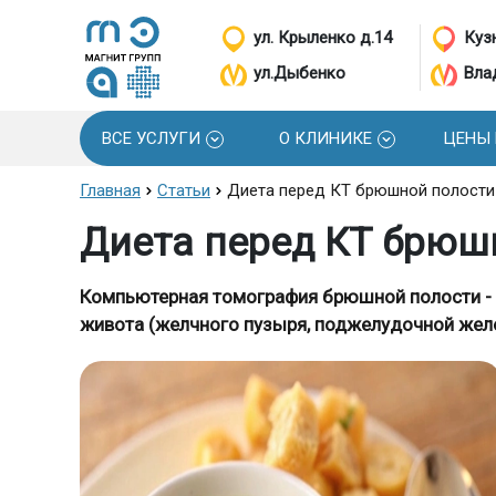
ул. Крыленко д.14
Кузн
ул.Дыбенко
Вла
ВСЕ УСЛУГИ
О КЛИНИКЕ
ЦЕНЫ
Главная
Статьи
Диета перед КТ брюшной полости
Диета перед КТ брюш
Компьютерная томография брюшной полости - 
живота (желчного пузыря, поджелудочной желез