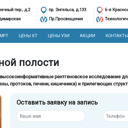
ечный пер., д.2
пр. Энгельса, д.133
6-я Красно
димирская
Пр.Просвещения
Технологич
 МРТ
ЦЕНЫ КТ
ЦЕНЫ УЗИ
АКЦИИ
КОНТАКТ
ной полости
высокоинформативные рентгеновское исследование для
ы, протоков, печени, кишечника) и прилегающих структ
Оставить заявку на запись