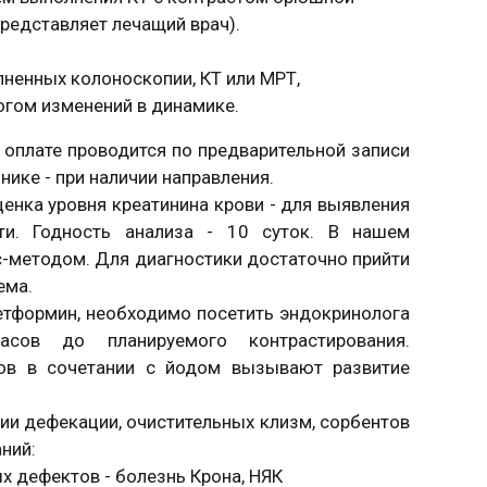
редставляет лечащий врач).
лненных колоноскопии, КТ или МРТ,
огом изменений в динамике.
оплате проводится по предварительной записи
нике - при наличии направления.
енка уровня креатинина крови - для выявления
ти. Годность анализа - 10 суток. В нашем
с-методом. Для диагностики достаточно прийти
ема.
тформин, необходимо посетить эндокринолога
сов до планируемого контрастирования.
дов в сочетании с йодом вызывают развитие
ии дефекации, очистительных клизм, сорбентов
аний:
х дефектов - болезнь Крона, НЯК