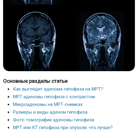
Основные разделы статьи
Как выглядит аденома гипофиза на МРТ?
МРТ аденомы гипофиза с контрастом
Микроаденомы на МРТ-снимках
Размеры и виды аденом гипофиза
Фото томографии аденомы гипофиза
МРТ или КТ гипофиза при опухоли: что лучше?