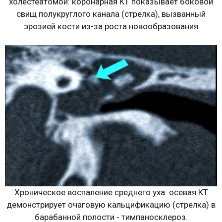
холестеатомой: коронарная КТ показывает боковой
свищ полукруглого канала (стрелка), вызванный
эрозией кости из-за роста новообразования
Хроническое воспаление среднего уха: осевая КТ
демонстрирует очаговую кальцификацию (стрелка) в
барабанной полости - тимпаносклероз.