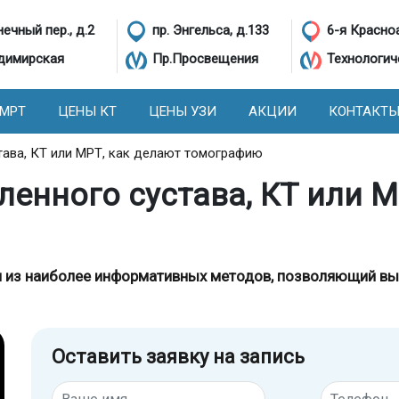
ечный пер., д.2
пр. Энгельса, д.133
6-я Красно
димирская
Пр.Просвещения
Технологич
 МРТ
ЦЕНЫ КТ
ЦЕНЫ УЗИ
АКЦИИ
КОНТАКТ
тава, КТ или МРТ, как делают томографию
ленного сустава, КТ или М
н из наиболее информативных методов, позволяющий вы
Оставить заявку на запись