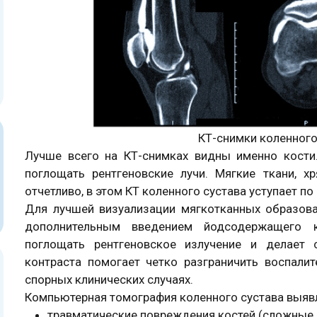
КТ-снимки коленного
Лучше всего на КТ-снимках видны именно кости
поглощать рентгеновские лучи. Мягкие ткани, 
отчетливо, в этом КТ коленного сустава уступает п
Для лучшей визуализации мягкотканных образо
дополнительным введением йодсодержащего к
поглощать рентгеновское излучение и делает 
контраста помогает четко разграничить воспали
спорных клинических случаях.
Компьютерная томография коленного сустава выяв
травматические повреждения костей (сложные 