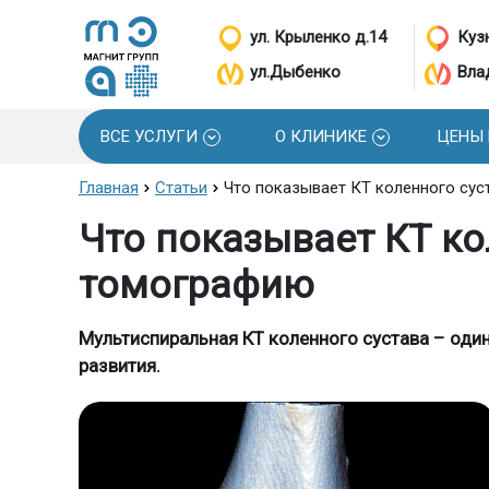
ул. Крыленко д.14
Кузн
ул.Дыбенко
Вла
ВСЕ УСЛУГИ
О КЛИНИКЕ
ЦЕНЫ
Главная
Статьи
Что показывает КТ коленного сус
Что показывает КТ ко
томографию
Мультиспиральная КТ коленного сустава – оди
развития.