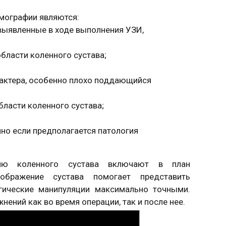
мографии являются:
выявленные в ходе выполнения УЗИ,
бласти коленного сустава;
рактера, особенно плохо поддающийся
ласти коленного сустава;
нно если предполагается патология
фию коленного сустава включают в план
зображение сустава помогает представить
ргические манипуляции максимально точными.
ений как во время операции, так и после нее.