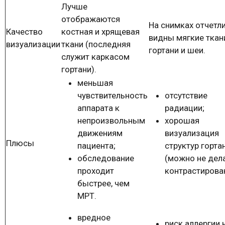
Лучше
отображаются
На снимках отчетл
Качество
костная и хрящевая
видны мягкие ткан
визуализации
ткани (последняя
гортани и шеи.
служит каркасом
гортани).
меньшая
чувствительность
отсутствие
аппарата к
радиации;
непроизвольным
хорошая
движениям
визуализация
Плюсы
пациента;
структур горта
обследование
(можно не дел
проходит
контрастирован
быстрее, чем
МРТ.
вредное
риск аллергии 