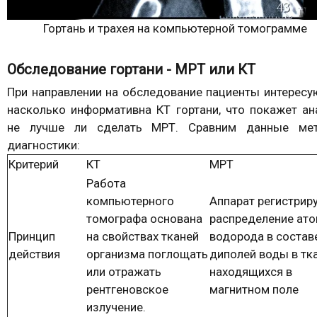
Гортань и трахея на компьютерной томограмме
Обследование гортани - МРТ или КТ
При направлении на обследование пациенты интересу
насколько информативна КТ гортани, что покажет ан
не лучше ли сделать МРТ. Сравним данные ме
диагностики:
Критерий
КТ
МРТ
Работа
компьютерного
Аппарат регистрир
томографа основана
распределение ат
Принцип
на свойствах тканей
водорода в состав
действия
организма поглощать
диполей воды в тка
или отражать
находящихся в
рентгеновское
магнитном поле
излучение.