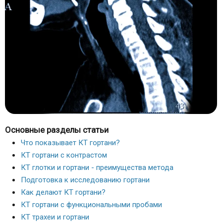
Основные разделы статьи
Что показывает КТ гортани?
КТ гортани с контрастом
КТ глотки и гортани - преимущества метода
Подготовка к исследованию гортани
Как делают КТ гортани?
КТ гортани с функциональными пробами
КТ трахеи и гортани