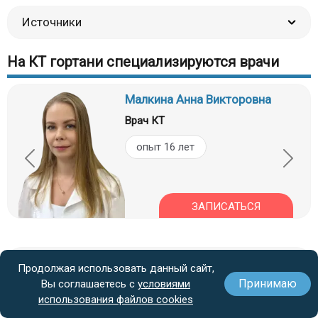
Источники
На КТ гортани специализируются врачи
Малкина Анна Викторовна
Врач КТ
опыт 16 лет
ЗАПИСАТЬСЯ
Вопросы и ответы
Продолжая использовать данный сайт,
Принимаю
Вы соглашаетесь с
условиями
использования файлов cookies