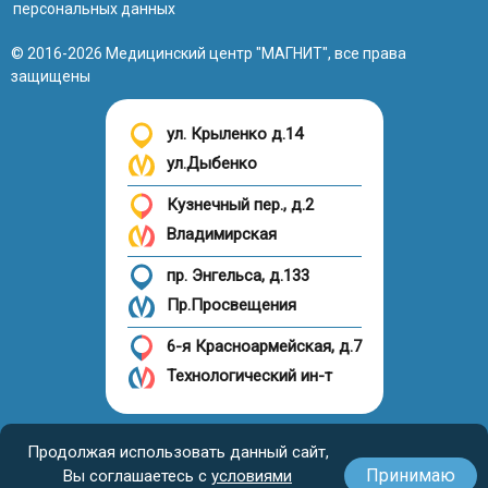
персональных данных
причины развития заболевания и степень поражения
тканей руки. УЗДГ используют в диагностике:
© 2016-2026 Медицинский центр "МАГНИТ", все права
склероза;
защищены
тромбофлебита;
васкулита;
ул. Крыленко д.14
стеноза, окклюзии;
ул.Дыбенко
аневризмы;
Кузнечный пер., д.2
новообразований;
Владимирская
варикоза;
эмболии;
пр. Энгельса, д.133
травматических поражений сосудистой стенки.
Пр.Просвещения
При подготовке к операции исследование назначают
6-я Красноармейская, д.7
для уточнения расположения и размеров
Технологический ин-т
патологического очага.
Налоговый вычет
Продолжая использовать данный сайт,
Принимаю
Вы соглашаетесь с
условиями