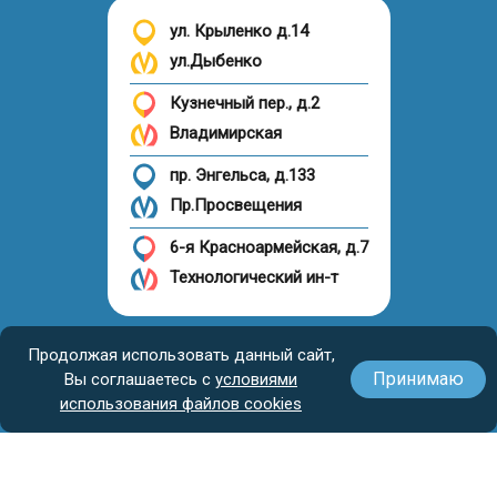
определяя объем остаточной жидкости.
ул. Крыленко д.14
Результаты УЗИ выдают больному на руки.
ул.Дыбенко
Продолжительность исследования не превышает 45
минут.
Кузнечный пер., д.2
Владимирская
пр. Энгельса, д.133
Пр.Просвещения
6-я Красноармейская, д.7
Технологический ин-т
Налоговый вычет
Продолжая использовать данный сайт,
Принимаю
Вы соглашаетесь с
условиями
использования файлов cookies