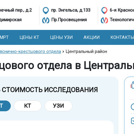
ечный пер., д.2
пр. Энгельса, д.133
6-я Красно
димирская
Пр.Просвещения
Технологич
 МРТ
ЦЕНЫ КТ
ЦЕНЫ УЗИ
АКЦИИ
КОНТАКТ
яснично-крестцового отдела
Центральный район
цового отдела в Централ
 СТОИМОСТЬ ИССЛЕДОВАНИЯ
Т
КТ
УЗИ