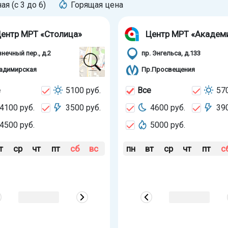
ная (с 3 до 6)
Горящая цена
ентр МРТ «Столица»
Центр МРТ «Академ
знечный пер., д.2
пр. Энгельса, д.133
адимирская
Пр.Просвещения
е
5100 руб.
Все
570
4100 руб.
3500 руб.
4600 руб.
390
4500 руб.
5000 руб.
т
ср
чт
пт
сб
вс
пн
вт
ср
чт
пт
с