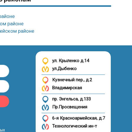
районе
ком районе
тейском районе
ул. Крыленко д.14
ул.Дыбенко
Кузнечный пер., д.2
Владимирская
пр. Энгельса, д.133
Пр.Просвещения
6-я Красноармейская, д.7
Технологический ин-т
ных