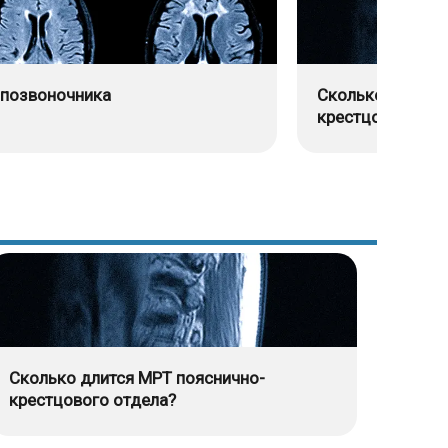
позвоночника
Сколько длится
крестцового от
Сколько длится МРТ пояснично-
крестцового отдела?