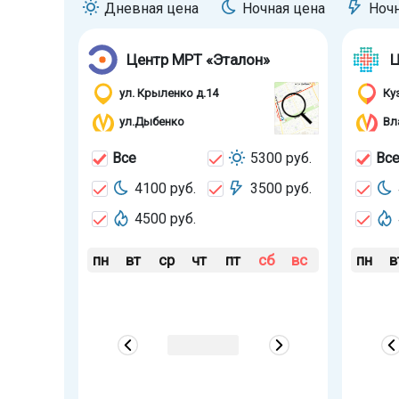
Дневная цена
Ночная цена
Ноч
Центр МРТ «Эталон»
Ц
ул. Крыленко д.14
Ку
ул.Дыбенко
Вл
Все
5300 руб.
Вс
4100 руб.
3500 руб.
4500 руб.
пн
вт
ср
чт
пт
сб
вс
пн
в