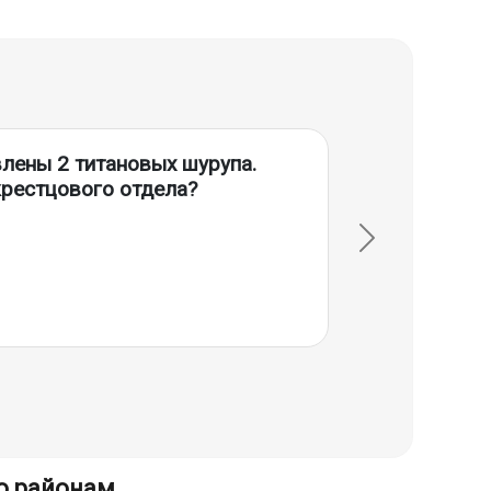
влены 2 титановых шурупа.
рестцового отдела?
о районам