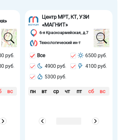
Центр МРТ, КТ, УЗИ
ия»
«МАГНИТ»
6-я Красноармейская, д.7
Технологический ин-т
0 руб.
Все
6500 руб.
0 руб.
4900 руб.
4100 руб.
5300 руб.
б
вс
пн
вт
ср
чт
пт
сб
вс