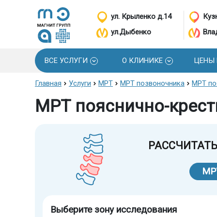
ул. Крыленко д.14
Кузн
ул.Дыбенко
Вла
ВСЕ УСЛУГИ
О КЛИНИКЕ
ЦЕНЫ
Главная
Услуги
МРТ
МРТ позвоночника
МРТ по
МРТ пояснично-крест
РАССЧИТАТЬ
МР
Выберите зону исследования