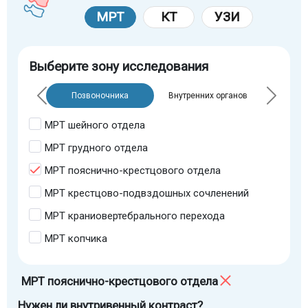
МРТ
КТ
УЗИ
Выберите зону исследования
Позвоночника
Внутренних органов
МРТ шейного отдела
МРТ грудного отдела
МРТ пояснично-крестцового отдела
МРТ крестцово-подвздошных сочленений
МРТ краниовертебрального перехода
МРТ копчика
МРТ пояснично-крестцового отдела
Нужен ли внутривенный контраст?