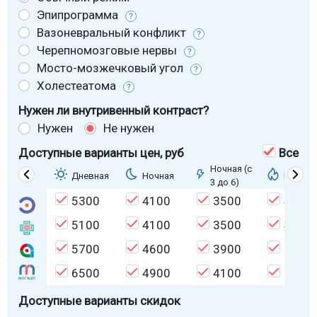
Эпипрограмма
Вазоневральный конфликт
Черепномозговые нервы
Мосто-мозжечковый угол
Холестеатома
Нужен ли внутривенный контраст?
Нужен
Не нужен
Доступные варианты цен
, руб
Все
Ночная (с
Дневная
Ночная
Горяща
3 до 6)
5300
4100
3500
4500
5100
4100
3500
4500
5700
4600
3900
5000
6500
4900
4100
5300
Доступные варианты скидок