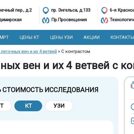
ечный пер., д.2
пр. Энгельса, д.133
6-я Красно
димирская
Пр.Просвещения
Технологич
 МРТ
ЦЕНЫ КТ
ЦЕНЫ УЗИ
АКЦИИ
КОНТАКТ
легочных вен и их 4 ветвей
С контрастом
ных вен и их 4 ветвей с к
Ь СТОИМОСТЬ ИССЛЕДОВАНИЯ
Т
КТ
УЗИ