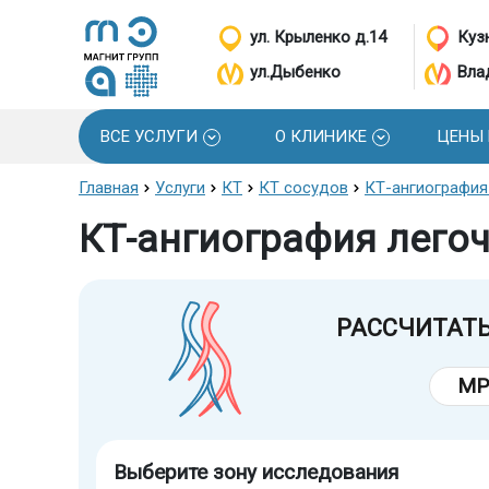
ул. Крыленко д.14
Кузн
ул.Дыбенко
Вла
ВСЕ УСЛУГИ
О КЛИНИКЕ
ЦЕНЫ
Главная
Услуги
КТ
КТ сосудов
КТ-ангиография 
КТ-ангиография легоч
РАССЧИТАТ
МР
Выберите зону исследования