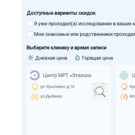
Доступные варианты скидок
Я уже проходил(а) исследование в ваших к
Мои знакомые или родственники проходили
Выберите клинику и время записи
Дневная цена
Горящая цена
Центр МРТ «Эталон»
Ц
ул. Крыленко д.14
Ку
ул.Дыбенко
Вл