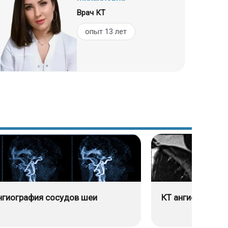
Врач КТ
опыт 13 лет
нгиография сосудов шеи
КТ ангиография 