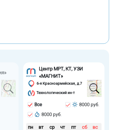
Центр МРТ, КТ, УЗИ
ия»
«МАГНИТ»
6-я Красноармейская, д.7
Технологический ин-т
Все
8000 руб.
8000 руб.
пн
вт
ср
чт
пт
сб
вс