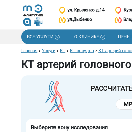
ул. Крыленко д.14
Кузн
ул.Дыбенко
Вла
ВСЕ УСЛУГИ
О КЛИНИКЕ
ЦЕНЫ
Главная
Услуги
КТ
КТ сосудов
КТ артерий голо
КТ артерий головног
РАССЧИТАТ
МР
Выберите зону исследования