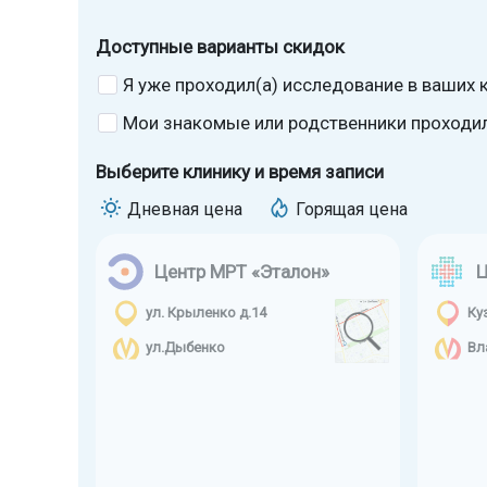
Доступные варианты скидок
Я уже проходил(а) исследование в ваших к
Мои знакомые или родственники проходили
Выберите клинику и время записи
Дневная цена
Горящая цена
Центр МРТ «Эталон»
Ц
ул. Крыленко д.14
Ку
ул.Дыбенко
Вл