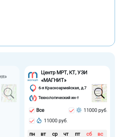
Центр МРТ, КТ, УЗИ
ия»
«МАГНИТ»
6-я Красноармейская, д.7
Технологический ин-т
Все
11000 руб.
11000 руб.
пн
вт
ср
чт
пт
сб
вс