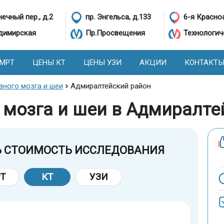
ечный пер., д.2
пр. Энгельса, д.133
6-я Красно
димирская
Пр.Просвещения
Технологич
 МРТ
ЦЕНЫ КТ
ЦЕНЫ УЗИ
АКЦИИ
КОНТАКТ
вного мозга и шеи
Адмиралтейский район
о мозга и шеи в Адмиралт
Ь СТОИМОСТЬ ИССЛЕДОВАНИЯ
Т
КТ
УЗИ