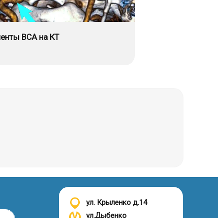
енты ВСА на КТ
ул. Крыленко д.14
ул.Дыбенко