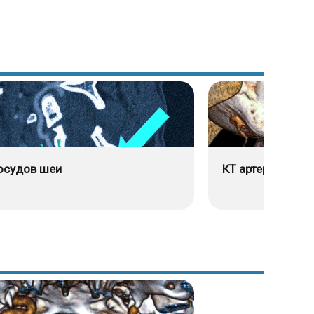
осудов шеи
КТ артерий нижн