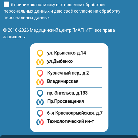
Я принимаю
политику в отношении обработки
персональных данных
и даю своё
согласие на обработку
персональных данных
© 2016-2026 Медицинский центр "МАГНИТ", все права
защищены
ул. Крыленко д.14
ул.Дыбенко
Кузнечный пер., д.2
Владимирская
пр. Энгельса, д.133
Пр.Просвещения
6-я Красноармейская, д.7
Технологический ин-т