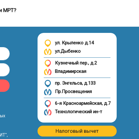
и МРТ?
ул. Крыленко д.14
ул.Дыбенко
Кузнечный пер., д.2
Владимирская
пр. Энгельса, д.133
Пр.Просвещения
6-я Красноармейская, д.7
Технологический ин-т
ных
Налоговый вычет
ИТ",