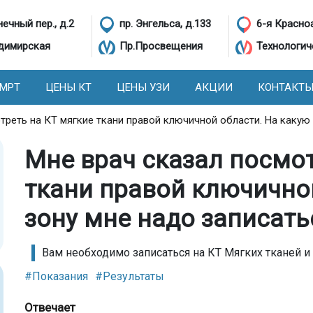
ечный пер., д.2
пр. Энгельса, д.133
6-я Красно
димирская
Пр.Просвещения
Технологич
 МРТ
ЦЕНЫ КТ
ЦЕНЫ УЗИ
АКЦИИ
КОНТАКТ
треть на КТ мягкие ткани правой ключичной области. На какую
Мне врач сказал посмот
ткани правой ключично
зону мне надо записать
Вам необходимо записаться на КТ Мягких тканей и 
#Показания
#Результаты
Отвечает