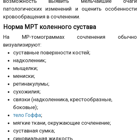
возможность выявить мельчайшие очаги
патологических изменений и оценить особенности
кровообращения в сочленении.
Норма МРТ коленного сустава
На МР-томограммах сочленения обычно
визуализируют:
суставные поверхности костей;
надколенник;
мыщелки;
мениски;
ретинакулумы;
сухожилия;
связки (надколенника, крестообразные,
боковые);
тело Гоффа
;
мягкие ткани, окружающие сочленение;
суставная сумка;
синовиальная жидкость.