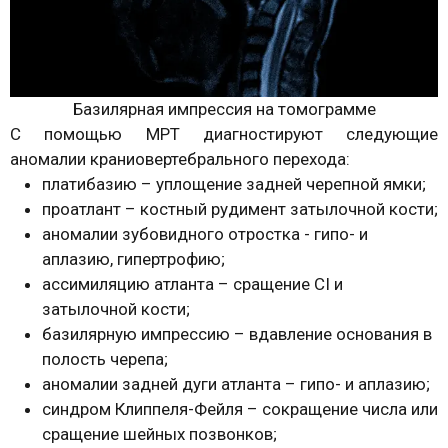
Базилярная импрессия на томограмме
С помощью МРТ диагностируют следующие
аномалии краниовертебрального перехода:
платибазию – уплощение задней черепной ямки;
проатлант – костный рудимент затылочной кости;
аномалии зубовидного отростка - гипо- и
аплазию, гипертрофию;
ассимиляцию атланта – сращение CI и
затылочной кости;
базилярную импрессию – вдавление основания в
полость черепа;
аномалии задней дуги атланта – гипо- и аплазию;
синдром Клиппеля-Фейля – сокращение числа или
сращение шейных позвонков;