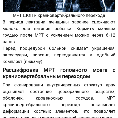
МРТ ШОП и краниовертебрального перехода
В период лактации женщины заранее сцеживают
молоко для питания ребенка. Кормить малыша
грудью после МРТ с усилением можно через 6-12
часов.
Перед процедурой больной снимает украшения,
аксессуары, пирсинг, переодевается в удобный
комплект (пижаму).
Расшифровка МРТ головного мозга с
краниовертебральным переходом
При сканировании внутричерепных структур врач
оценивает состояние церебрального вещества,
оболочек, кровеносных сосудов. МРТ
краниовертебрального перехода показывает
деформации костных элементов, что позволяет
выявить причины многих патологий головного мозга.