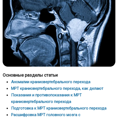
Основные разделы статьи
Аномалии краниовертебрального перехода
МРТ краниовертебрального перехода, как делают
Показания и противопоказания к МРТ
краниовертебрального перехода
Подготовка к МРТ краниовертебрального перехода
Расшифровка МРТ головного мозга с