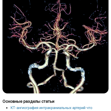
Основные разделы статьи
КТ-ангиография интракраниальных артерий что