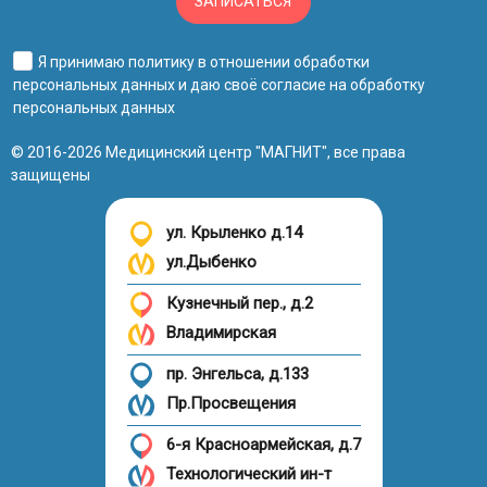
ЗАПИСАТЬСЯ
Я принимаю
политику в отношении обработки
персональных данных
и даю своё
согласие на обработку
персональных данных
© 2016-2026 Медицинский центр "МАГНИТ", все права
защищены
ул. Крыленко д.14
ул.Дыбенко
Кузнечный пер., д.2
Владимирская
пр. Энгельса, д.133
Пр.Просвещения
6-я Красноармейская, д.7
Технологический ин-т