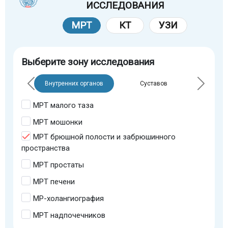
ИССЛЕДОВАНИЯ
МРТ
КТ
УЗИ
Выберите зону исследования
Внутренних органов
Суставов
МРТ малого таза
МРТ мошонки
МРТ брюшной полости и забрюшинного
пространства
МРТ простаты
МРТ печени
МР-холангиография
МРТ надпочечников