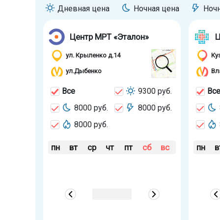
Дневная цена
Ночная цена
Ноч
Центр МРТ «Эталон»
Ц
ул. Крыленко д.14
Ку
ул.Дыбенко
Вл
Все
9300 руб.
Вс
8000 руб.
8000 руб.
8000 руб.
пн
вт
ср
чт
пт
сб
вс
пн
в