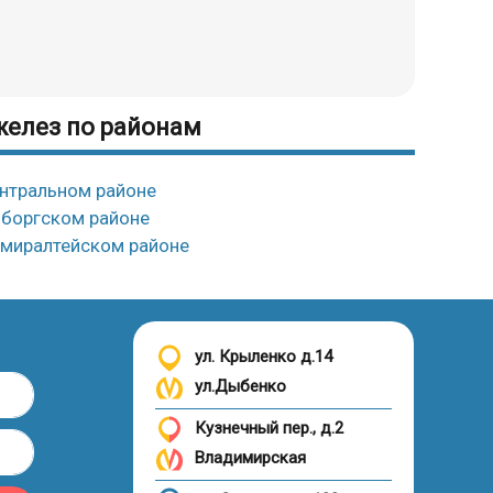
елез по районам
нтральном районе
боргском районе
миралтейском районе
ул. Крыленко д.14
ул.Дыбенко
Кузнечный пер., д.2
Владимирская