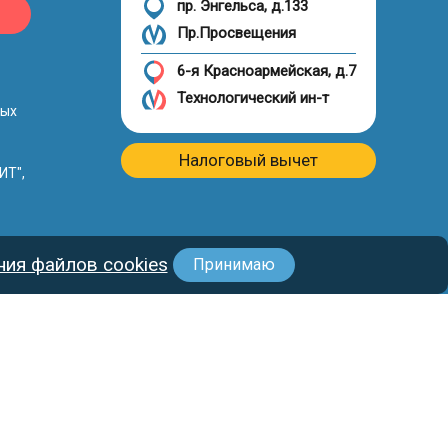
пр. Энгельса, д.133
Пр.Просвещения
6-я Красноармейская, д.7
Технологический ин-т
ных
Налоговый вычет
ИТ",
ия файлов cookies
Принимаю