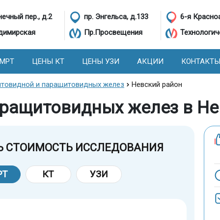
ечный пер., д.2
пр. Энгельса, д.133
6-я Красно
димирская
Пр.Просвещения
Технологич
 МРТ
ЦЕНЫ КТ
ЦЕНЫ УЗИ
АКЦИИ
КОНТАКТ
товидной и паращитовидных желез
Невский район
ращитовидных желез в Не
Ь СТОИМОСТЬ ИССЛЕДОВАНИЯ
РТ
КТ
УЗИ