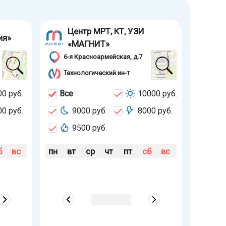
Центр МРТ, КТ, УЗИ
ия»
«МАГНИТ»
6-я Красноармейская, д.7
Технологический ин-т
0 руб.
Все
10000 руб.
0 руб.
9000 руб.
8000 руб.
9500 руб.
б
вс
пн
вт
ср
чт
пт
сб
вс