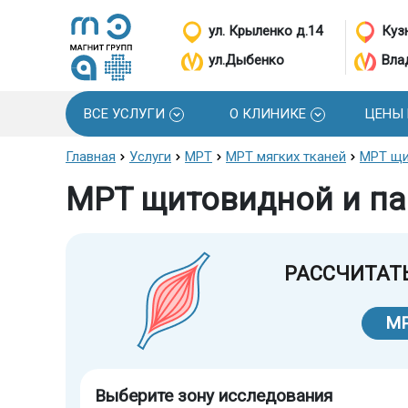
ул. Крыленко д.14
Кузн
ул.Дыбенко
Вла
ВСЕ УСЛУГИ
О КЛИНИКЕ
ЦЕНЫ
Главная
Услуги
МРТ
МРТ мягких тканей
МРТ щи
МРТ щитовидной и па
РАССЧИТАТ
М
Выберите зону исследования