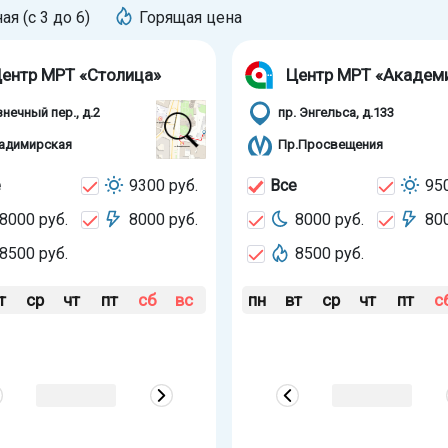
ная (с 3 до 6)
Горящая цена
ентр МРТ «Столица»
Центр МРТ «Академ
знечный пер., д.2
пр. Энгельса, д.133
адимирская
Пр.Просвещения
е
9300 руб.
Все
950
8000 руб.
8000 руб.
8000 руб.
800
8500 руб.
8500 руб.
т
ср
чт
пт
сб
вс
пн
вт
ср
чт
пт
с