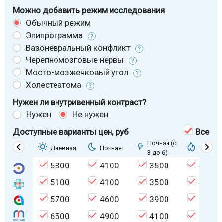
Можно добавить режим исследования
Обычный режим
Эпипрограмма
Вазоневральный конфликт
Черепномозговые нервы
Мосто-мозжечковый угол
Холестеатома
Нужен ли внутривенный контраст?
Нужен
Не нужен
Доступные варианты цен
, руб
Все
Ночная (с
Дневная
Ночная
Горяща
3 до 6)
5300
4100
3500
4500
5100
4100
3500
4500
5700
4600
3900
5000
6500
4900
4100
5300