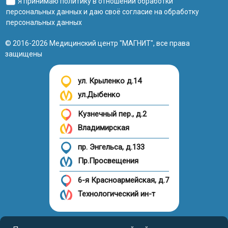
Я принимаю
политику в отношении обработки
персональных данных
и даю своё
согласие на обработку
персональных данных
© 2016-2026 Медицинский центр "МАГНИТ", все права
защищены
ул. Крыленко д.14
ул.Дыбенко
Кузнечный пер., д.2
Владимирская
пр. Энгельса, д.133
Пр.Просвещения
6-я Красноармейская, д.7
Технологический ин-т
Налоговый вычет