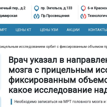
ечный пер., д.2
пр. Энгельса, д.133
6-я Красно
димирская
Пр.Просвещения
Технологич
 МРТ
ЦЕНЫ КТ
ЦЕНЫ УЗИ
АКЦИИ
КОНТАКТ
 прицельным исследованием орбит с фиксированным объемом пр
Врач указал в направл
мозга с прицельным ис
фиксированным объемо
какое исследование на
Необходимо записаться на МРТ головного мозга и