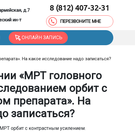
8 (812) 407-32-31
армейская, д.7
еский ин-т
ПЕРЕЗВОНИТЕ МНЕ
ОНЛАЙН ЗАПИСЬ
Ы
епарата». На какое исследование надо записаться?
ении «МРТ головного
следованием орбит с
м препарата». На
до записаться?
 МРТ орбит с контрастным усилением.