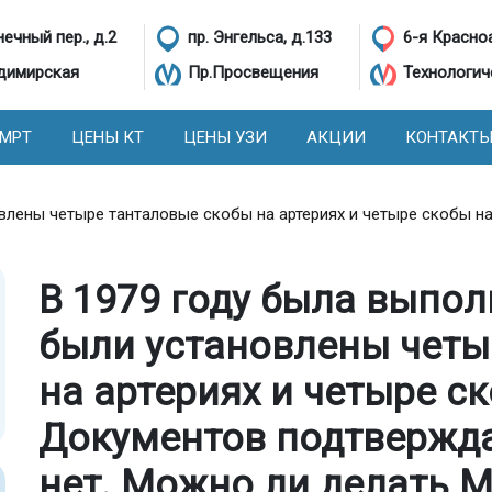
ечный пер., д.2
пр. Энгельса, д.133
6-я Красно
димирская
Пр.Просвещения
Технологич
 МРТ
ЦЕНЫ КТ
ЦЕНЫ УЗИ
АКЦИИ
КОНТАКТ
овлены четыре танталовые скобы на артериях и четыре скобы 
В 1979 году была выпол
были установлены четы
на артериях и четыре ск
Документов подтвержд
нет. Можно ли делать 