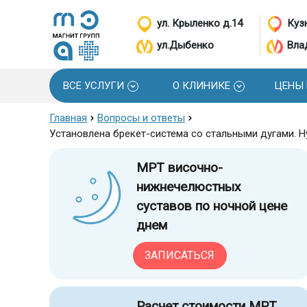
ул. Крыленко д.14
Кузн
ул.Дыбенко
Вла
ВСЕ УСЛУГИ
О КЛИНИКЕ
ЦЕНЫ
Главная
Вопросы и ответы
Установлена брекет-система со стальными дугами. Н
МРТ височно-
нижнечелюстных
суставов по ночной цене
днем
ЗАПИСАТЬСЯ
Расчет стоимости МРТ