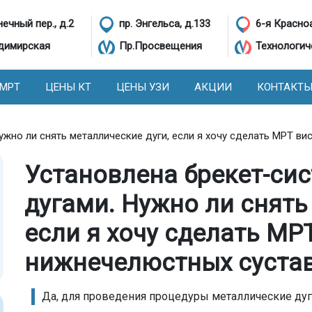
ечный пер., д.2
пр. Энгельса, д.133
6-я Красно
димирская
Пр.Просвещения
Технологич
 МРТ
ЦЕНЫ КТ
ЦЕНЫ УЗИ
АКЦИИ
КОНТАКТ
ужно ли снять металлические дуги, если я хочу сделать МРТ в
Установлена брекет-си
дугами. Нужно ли снять
если я хочу сделать МР
нижнечелюстных суста
Да, для проведения процедуры металлические дуг