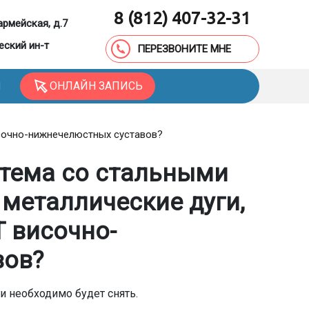
8 (812) 407-32-31
армейская, д.7
еский ин-т
ПЕРЕЗВОНИТЕ МНЕ
ОНЛАЙН ЗАПИСЬ
Ы
исочно-нижнечелюстных суставов?
стема со стальными
 металлические дуги,
Т височно-
вов?
и необходимо будет снять.