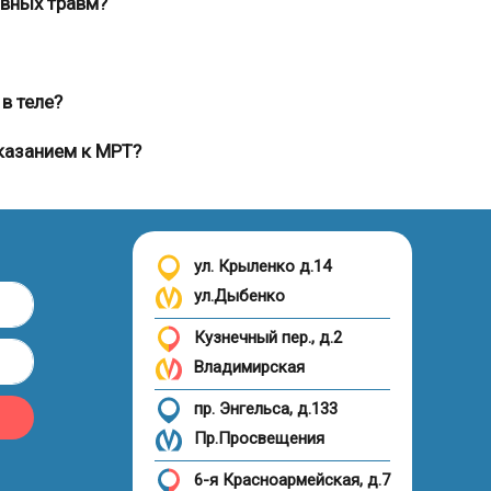
ивных травм?
в теле?
казанием к МРТ?
ул. Крыленко д.14
ул.Дыбенко
Кузнечный пер., д.2
Владимирская
пр. Энгельса, д.133
Пр.Просвещения
6-я Красноармейская, д.7