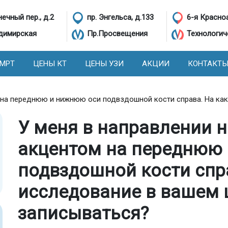
ечный пер., д.2
пр. Энгельса, д.133
6-я Красно
димирская
Пр.Просвещения
Технологич
 МРТ
ЦЕНЫ КТ
ЦЕНЫ УЗИ
АКЦИИ
КОНТАКТ
м на переднюю и нижнюю оси подвздошной кости справа. На ка
У меня в направлении н
акцентом на переднюю
подвздошной кости спра
исследование в вашем 
записываться?