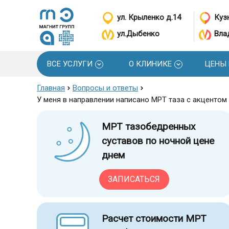
ул. Крыленко д.14
Кузн
ул.Дыбенко
Вла
ВСЕ УСЛУГИ
О КЛИНИКЕ
ЦЕНЫ
Главная
Вопросы и ответы
У меня в направлении написано МРТ таза с акценто
МРТ тазобедренных
суставов по ночной цене
днем
ЗАПИСАТЬСЯ
Расчет стоимости МРТ