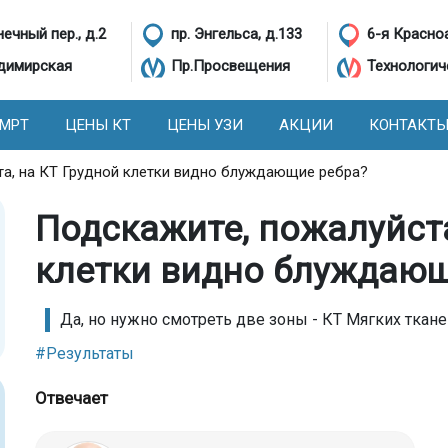
ечный пер., д.2
пр. Энгельса, д.133
6-я Красно
димирская
Пр.Просвещения
Технологич
 МРТ
ЦЕНЫ КТ
ЦЕНЫ УЗИ
АКЦИИ
КОНТАКТ
та, на КТ Грудной клетки видно блуждающие ребра?
Подскажите, пожалуйста
клетки видно блуждающ
Да, но нужно смотреть две зоны - КТ Мягких ткане
#Результаты
Отвечает