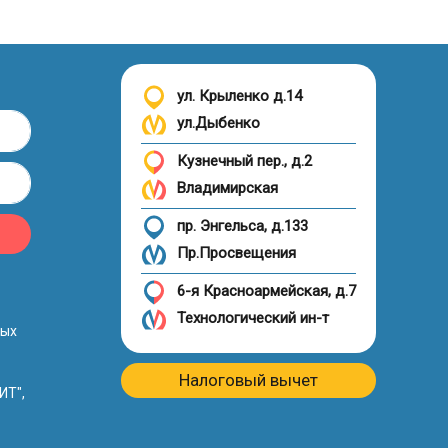
ул. Крыленко д.14
ул.Дыбенко
Кузнечный пер., д.2
Владимирская
пр. Энгельса, д.133
Пр.Просвещения
6-я Красноармейская, д.7
Технологический ин-т
ных
Налоговый вычет
ИТ",